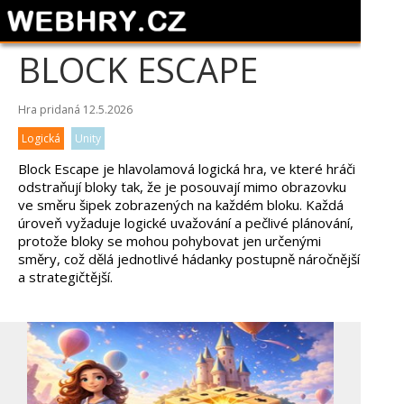
BLOCK ESCAPE
Hra pridaná 12.5.2026
Logická
Unity
Block Escape je hlavolamová logická hra, ve které hráči
odstraňují bloky tak, že je posouvají mimo obrazovku
ve směru šipek zobrazených na každém bloku. Každá
úroveň vyžaduje logické uvažování a pečlivé plánování,
protože bloky se mohou pohybovat jen určenými
směry, což dělá jednotlivé hádanky postupně náročnější
a strategičtější.