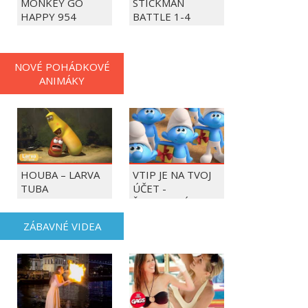
MONKEY GO
STICKMAN
HAPPY 954
BATTLE 1-4
PLAYERS
NOVÉ POHÁDKOVÉ
ANIMÁKY
HOUBA – LARVA
VTIP JE NA TVOJ
TUBA
ÚČET -
ŠMOULOVÉ
ZÁBAVNÉ VIDEA