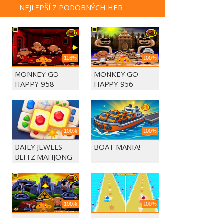
NEJLEPŠÍ Z PODOBNÝCH HER
116%
100%
MONKEY GO
MONKEY GO
HAPPY 958
HAPPY 956
100%
100%
DAILY JEWELS
BOAT MANIA!
BLITZ MAHJONG
100%
100%