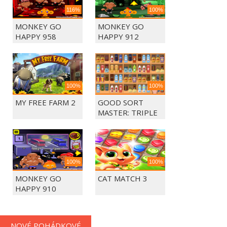
116%
100%
MONKEY GO
MONKEY GO
HAPPY 958
HAPPY 912
100%
100%
MY FREE FARM 2
GOOD SORT
MASTER: TRIPLE
MATCH
100%
100%
MONKEY GO
CAT MATCH 3
HAPPY 910
NOVÉ POHÁDKOVÉ