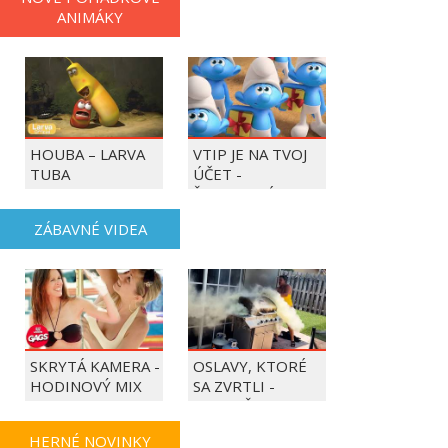
ANIMÁKY
HOUBA – LARVA
VTIP JE NA TVOJ
TUBA
ÚČET -
ŠMOULOVÉ
ZÁBAVNÉ VIDEA
SKRYTÁ KAMERA -
OSLAVY, KTORÉ
HODINOVÝ MIX
SA ZVRTLI -
NAJLEPŠIE
TRAPASY TÝŽDŇA
HERNÉ NOVINKY