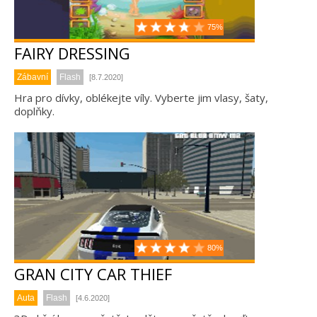
75%
FAIRY DRESSING
Zábavní
Flash
[8.7.2020]
Hra pro dívky, oblékejte víly. Vyberte jim vlasy, šaty,
doplňky.
80%
GRAN CITY CAR THIEF
Auta
Flash
[4.6.2020]