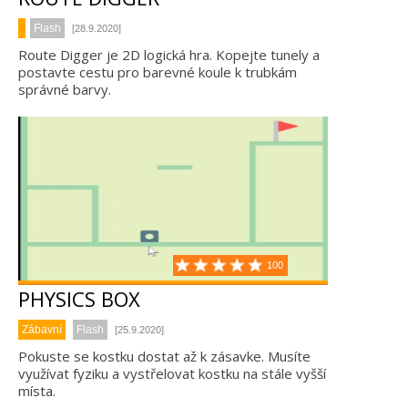
Flash
[28.9.2020]
Route Digger je 2D logická hra. Kopejte tunely a
postavte cestu pro barevné koule k trubkám
správné barvy.
100
PHYSICS BOX
Zábavní
Flash
[25.9.2020]
Pokuste se kostku dostat až k zásavke. Musíte
využívat fyziku a vystřelovat kostku na stále vyšší
místa.