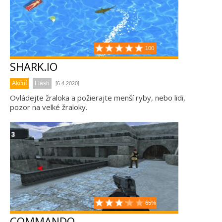
100
SHARK.IO
Akční
Flash
[6.4.2020]
Ovládejte žraloka a požierajte menší ryby, nebo lidi,
pozor na velké žraloky.
65%
COMMANDO