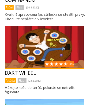
Akční
Flash
[14.3.2020]
Kvalitně zpracovaná fps střílečka se stealth prvky.
Likvidujte nepřátele v levelech.
90%
DART WHEEL
Arkáda
Flash
[28.2.2020]
Házejte nože do terčů, pokuste se netrefit
figuranta.