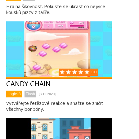
Hra na šikovnost. Pokuste se ukrást co nejvíce
kousků pizzy z talíře.
100
CANDY CHAIN
Logická
Flash
[8.12.2020]
Vytvářejte řetězové reakce a snažte se zničit
všechny bonbóny.