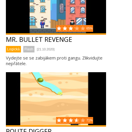
65%
MR. BULLET REVENGE
Logická
Flash
[21.10.2020]
Vydejte se se zabijákem proti gangu. Zlikvidujte
nepřátele.
71%
ROUTE DIGGER