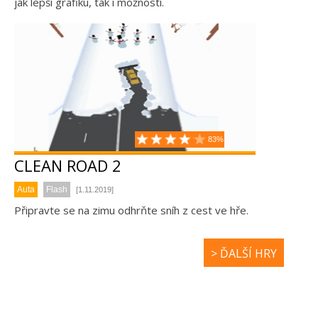
jak lepší grafiku, tak i možnosti.
83%
CLEAN ROAD 2
Auta
Flash
[1.11.2019]
Připravte se na zimu odhrňte sníh z cest ve hře.
> ĎALŠÍ HRY