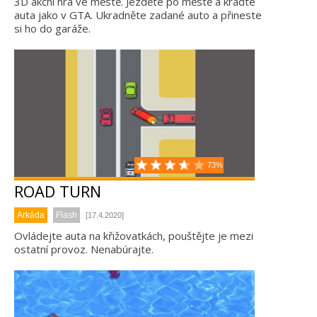
3D akční hra ve městě. Jezděte po městě a kraďte
auta jako v GTA. Ukradněte zadané auto a přineste
si ho do garáže.
73%
ROAD TURN
Arkáda
Flash
[17.4.2020]
Ovládejte auta na křižovatkách, pouštějte je mezi
ostatní provoz. Nenabúrajte.