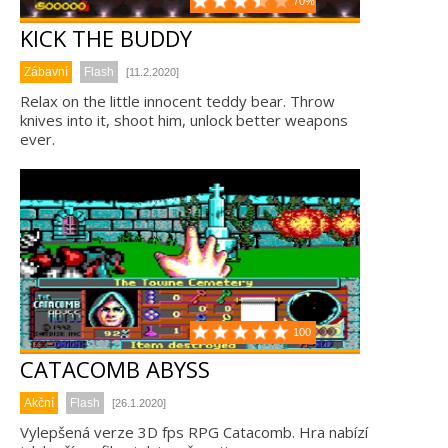
70%
KICK THE BUDDY
Zábavní
Flash
[11.2.2020]
Relax on the little innocent teddy bear. Throw
knives into it, shoot him, unlock better weapons
ever.
100
CATACOMB ABYSS
Akční
Flash
[26.1.2020]
Vylepšená verze 3D fps RPG Catacomb. Hra nabízí