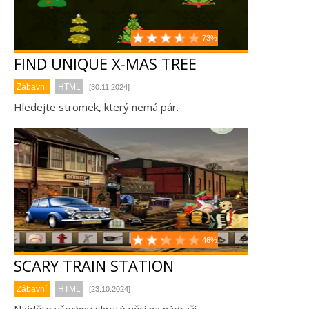
73%
FIND UNIQUE X-MAS TREE
Zábavní
HTML
[30.11.2024]
Hledejte stromek, který nemá pár.
46%
SCARY TRAIN STATION
Zábavní
HTML
[23.10.2024]