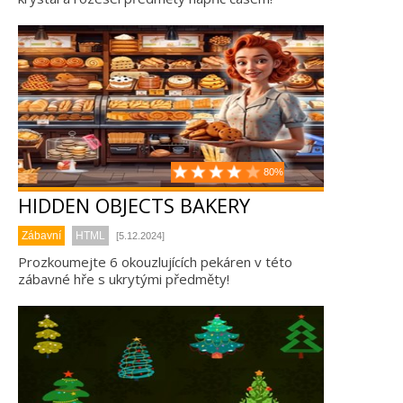
80%
HIDDEN OBJECTS BAKERY
Zábavní
HTML
[5.12.2024]
Prozkoumejte 6 okouzlujících pekáren v této
zábavné hře s ukrytými předměty!