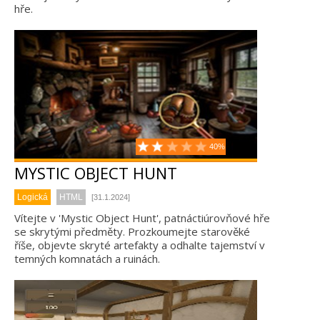
hře.
40%
MYSTIC OBJECT HUNT
Logická
HTML
[31.1.2024]
Vítejte v 'Mystic Object Hunt', patnáctiúrovňové hře
se skrytými předměty. Prozkoumejte starověké
říše, objevte skryté artefakty a odhalte tajemství v
temných komnatách a ruinách.