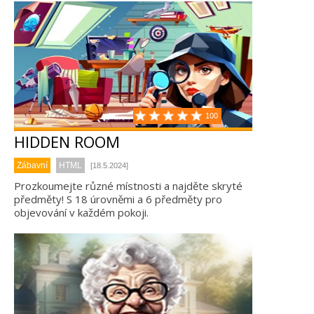
100
HIDDEN ROOM
Zábavní
HTML
[18.5.2024]
Prozkoumejte různé místnosti a najděte skryté
předměty! S 18 úrovněmi a 6 předměty pro
objevování v každém pokoji.