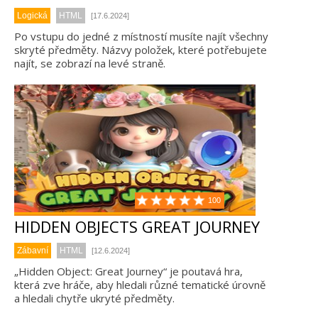
Logická
HTML
[17.6.2024]
Po vstupu do jedné z místností musíte najít všechny
skryté předměty. Názvy položek, které potřebujete
najít, se zobrazí na levé straně.
100
HIDDEN OBJECTS GREAT JOURNEY
Zábavní
HTML
[12.6.2024]
„Hidden Object: Great Journey“ je poutavá hra,
která zve hráče, aby hledali různé tematické úrovně
a hledali chytře ukryté předměty.