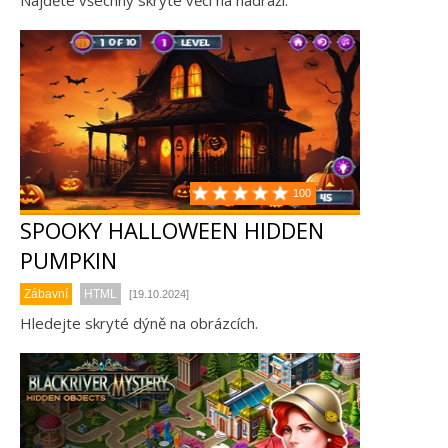
Najděte všechny skryté věci na nádraží.
100
SPOOKY HALLOWEEN HIDDEN
PUMPKIN
Zábavní
HTML
[19.10.2024]
Hledejte skryté dýně na obrázcích.