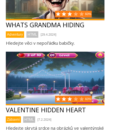
60%
WHATS GRANDMA HIDING
Adventury
HTML
[29.4.2024]
Hledejte věci v nepořádku babičky.
60%
VALENTINE HIDDEN HEART
Zábavní
HTML
[7.2.2024]
Hledejte skrytá srdce na obrázků ve valentýnské