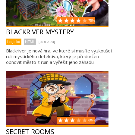
75%
BLACKRIVER MYSTERY
Logická
HTML
[26.8.2024]
Blackriver je nová hra, ve které si musíte vyzkoušet
roli mystického detektiva, který je předurčen
obnovit město z ruin a vyřešit jeho záhadu.
60%
SECRET ROOMS