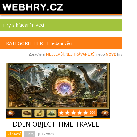
Hry s hľadaním vecí
KATEGÓRIE HER - Hledání věcí
Zoraďte si
NEJLEPŠÍ
,
NEJHRÁVANEJŠÍ
nebo
NOVÉ
hry
100
HIDDEN OBJECT TIME TRAVEL
Zábavní
Unity
[18.7.2026]