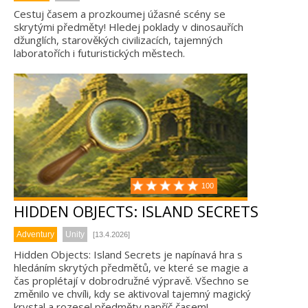
Cestuj časem a prozkoumej úžasné scény se
skrytými předměty! Hledej poklady v dinosauřích
džunglích, starověkých civilizacích, tajemných
laboratořích i futuristických městech.
100
HIDDEN OBJECTS: ISLAND SECRETS
Adventury
Unity
[13.4.2026]
Hidden Objects: Island Secrets je napínavá hra s
hledáním skrytých předmětů, ve které se magie a
čas proplétají v dobrodružné výpravě. Všechno se
změnilo ve chvíli, kdy se aktivoval tajemný magický
krystal a rozesel předměty napříč časem!