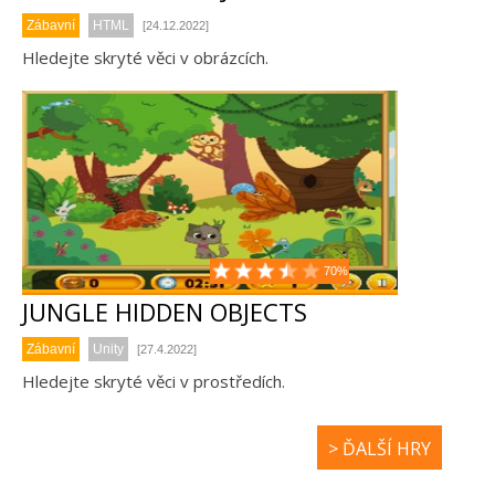
Zábavní
HTML
[24.12.2022]
Hledejte skryté věci v obrázcích.
70%
JUNGLE HIDDEN OBJECTS
Zábavní
Unity
[27.4.2022]
Hledejte skryté věci v prostředích.
> ĎALŠÍ HRY