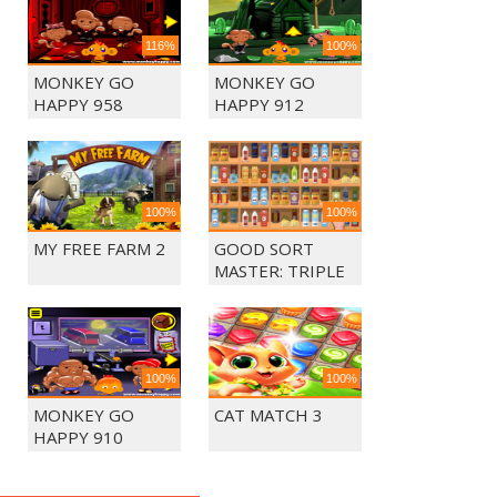
116%
100%
MONKEY GO
MONKEY GO
HAPPY 958
HAPPY 912
100%
100%
MY FREE FARM 2
GOOD SORT
MASTER: TRIPLE
MATCH
100%
100%
MONKEY GO
CAT MATCH 3
HAPPY 910