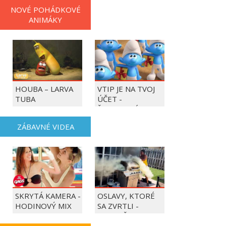
NOVÉ POHÁDKOVÉ
ANIMÁKY
HOUBA – LARVA
VTIP JE NA TVOJ
TUBA
ÚČET -
ŠMOULOVÉ
ZÁBAVNÉ VIDEA
SKRYTÁ KAMERA -
OSLAVY, KTORÉ
HODINOVÝ MIX
SA ZVRTLI -
NAJLEPŠIE