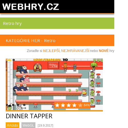
Retro hry
KATEGÓRIE HER - Retro
Zoraďte si
NEJLEPŠÍ
,
NEJHRÁVANEJŠÍ
nebo
NOVÉ
hry
84%
DINNER TAPPER
Arkáda
WebGL
[19.9.2017]