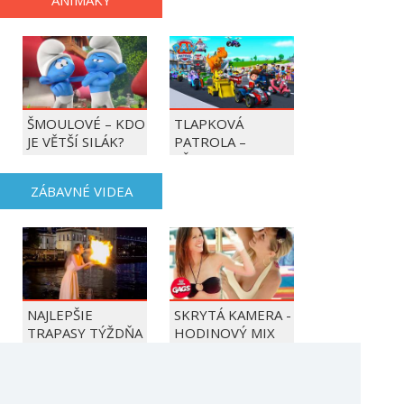
ANIMÁKY
ŠMOULOVÉ – KDO
TLAPKOVÁ
JE VĚTŠÍ SILÁK?
PATROLA –
VŠECHNY TLAPKY
DO AKCE!
ZÁBAVNÉ VIDEA
NAJLEPŠIE
SKRYTÁ KAMERA -
TRAPASY TÝŽDŇA
HODINOVÝ MIX
HERNÉ NOVINKY