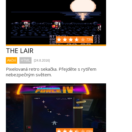
73%
THE LAIR
Akční
HTML
[24.8.2016]
Pixelovaná retro sekačka. Přejděte s rytířem
nebezpečným světem.
69%