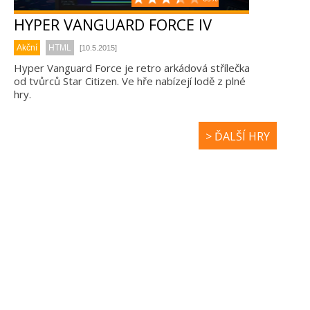
HYPER VANGUARD FORCE IV
Akční
HTML
[10.5.2015]
Hyper Vanguard Force je retro arkádová střílečka
od tvůrců Star Citizen. Ve hře nabízejí lodě z plné
hry.
> ĎALŠÍ HRY