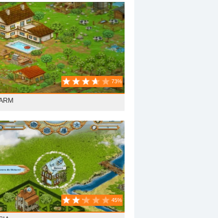
73%
FARM
45%