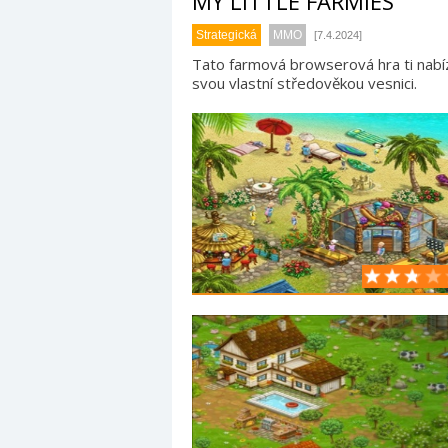
MY LITTLE FARMIES
Strategická
MMO
[7.4.2024]
Tato farmová browserová hra ti nabíz
svou vlastní středověkou vesnici.