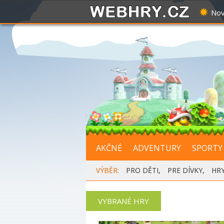
Nov
AKČNÉ
ADVENTURY
SPORTY
VÝBĚR:
PRO DĚTI
,
PRE DÍVKY
,
HR
VYBRANÉ HRY