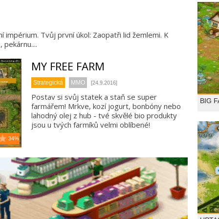
í impérium. Tvůj první úkol: Zaopatři lid žemlemi. K
pekárnu....
MY FREE FARM
Strategická
MMO
[24.9.2016]
Postav si svůj statek a staň se super
BIG 
farmářem! Mrkve, kozí jogurt, bonbóny nebo
lahodný olej z hub - tvé skvělé bio produkty
jsou u tvých farmíků velmi oblíbené!
34%