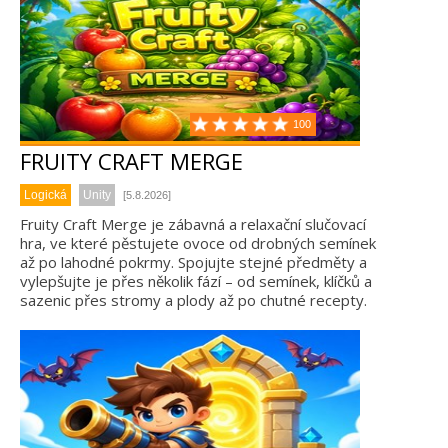
100
FRUITY CRAFT MERGE
Logická
Unity
[5.8.2026]
Fruity Craft Merge je zábavná a relaxační slučovací
hra, ve které pěstujete ovoce od drobných semínek
až po lahodné pokrmy. Spojujte stejné předměty a
vylepšujte je přes několik fází – od semínek, klíčků a
sazenic přes stromy a plody až po chutné recepty.