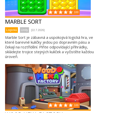
100
MARBLE SORT
Logická
Unity
[22.7.2026]
Marble Sort je zábavná a uspokojivá logická hra, ve
které barevné kuličky jedou po dopravním pásu a
čekají na roztřídění. Plňte odpovídající přihrádky,
skládejte trojice stejných kuliček a vyčistěte každou
úroveň.
100