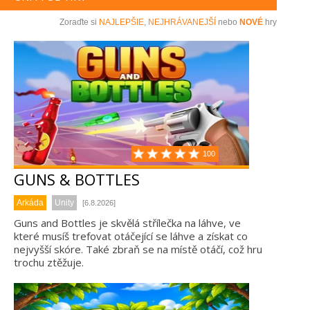
Zoraďte si
NAJLEPŠIE
,
NEJHRÁVANEJŠÍ
nebo
NOVÉ
hry
100
GUNS & BOTTLES
Arkáda
Unity
[6.8.2026]
Guns and Bottles je skvělá střílečka na láhve, ve
které musíš trefovat otáčející se láhve a získat co
nejvyšší skóre. Také zbraň se na místě otáčí, což hru
trochu ztěžuje.