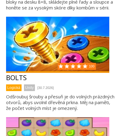
bloky na desku 8×8, skládejte plné řady a sloupce a
honěte se za vysokým skóre díky kombům v sérii.
100
BOLTS
Logická
Unity
[30.7.2026]
Odšroubuj šrouby a přesuň je do volných prázdných
otvorů, abys uvolnil dřevěná prkna. Měj na paměti,
že počet volných míst je omezený.