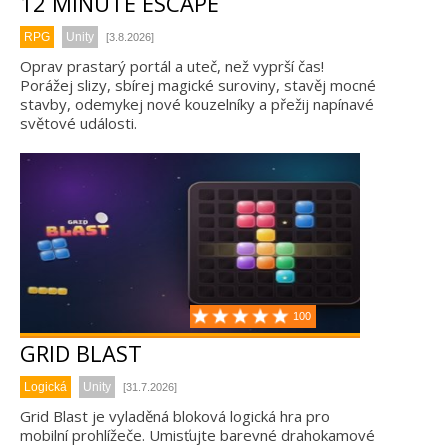
12 MINUTE ESCAPE
RPG
Unity
[3.8.2026]
Oprav prastarý portál a uteč, než vyprší čas!
Porážej slizy, sbírej magické suroviny, stavěj mocné
stavby, odemykej nové kouzelníky a přežij napínavé
světové události.
100
GRID BLAST
Logická
Unity
[31.7.2026]
Grid Blast je vyladěná bloková logická hra pro
mobilní prohlížeče. Umisťujte barevné drahokamové