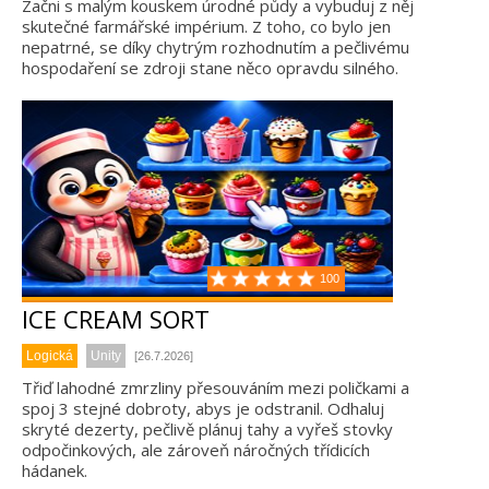
Začni s malým kouskem úrodné půdy a vybuduj z něj
skutečné farmářské impérium. Z toho, co bylo jen
nepatrné, se díky chytrým rozhodnutím a pečlivému
hospodaření se zdroji stane něco opravdu silného.
100
ICE CREAM SORT
Logická
Unity
[26.7.2026]
Třiď lahodné zmrzliny přesouváním mezi poličkami a
spoj 3 stejné dobroty, abys je odstranil. Odhaluj
skryté dezerty, pečlivě plánuj tahy a vyřeš stovky
odpočinkových, ale zároveň náročných třídicích
hádanek.