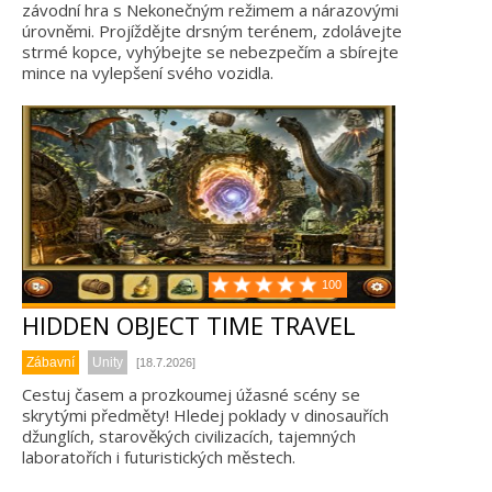
závodní hra s Nekonečným režimem a nárazovými
úrovněmi. Projíždějte drsným terénem, zdolávejte
strmé kopce, vyhýbejte se nebezpečím a sbírejte
mince na vylepšení svého vozidla.
100
HIDDEN OBJECT TIME TRAVEL
Zábavní
Unity
[18.7.2026]
Cestuj časem a prozkoumej úžasné scény se
skrytými předměty! Hledej poklady v dinosauřích
džunglích, starověkých civilizacích, tajemných
laboratořích i futuristických městech.