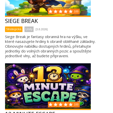
100
SIEGE BREAK
Strategická
Unity
[3.8.2026]
Siege Break je fantasy obranná hra na výšku, ve
které nasazujete hrdiny k obraně obléhané základny.
Obnovujte nabídku dostupných hrdinů, přetahujte
jednotky do volných obranných pozic a spouštějte
jednotlivé vlny, až budete připraveni.
100