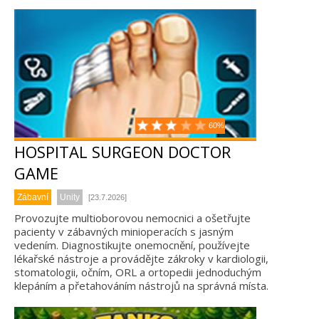
60%
HOSPITAL SURGEON DOCTOR
GAME
Zábavní
Unity
[23.7.2026]
Provozujte multioborovou nemocnici a ošetřujte
pacienty v zábavných minioperacích s jasným
vedením. Diagnostikujte onemocnění, používejte
lékařské nástroje a provádějte zákroky v kardiologii,
stomatologii, očním, ORL a ortopedii jednoduchým
klepáním a přetahováním nástrojů na správná místa.