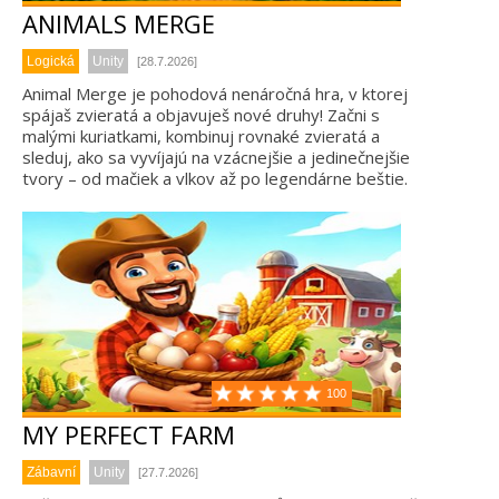
ANIMALS MERGE
Logická
Unity
[28.7.2026]
Animal Merge je pohodová nenáročná hra, v ktorej
spájaš zvieratá a objavuješ nové druhy! Začni s
malými kuriatkami, kombinuj rovnaké zvieratá a
sleduj, ako sa vyvíjajú na vzácnejšie a jedinečnejšie
tvory – od mačiek a vlkov až po legendárne beštie.
100
MY PERFECT FARM
Zábavní
Unity
[27.7.2026]