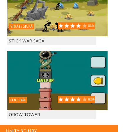
STRATEGICKÁ
83%
STICK WAR SAGA
LOGICKÁ
82%
GROW TOWER
UNITY 3D HRY