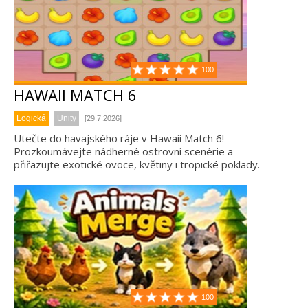
100
HAWAII MATCH 6
Logická
Unity
[29.7.2026]
Utečte do havajského ráje v Hawaii Match 6!
Prozkoumávejte nádherné ostrovní scenérie a
přiřazujte exotické ovoce, květiny i tropické poklady.
100