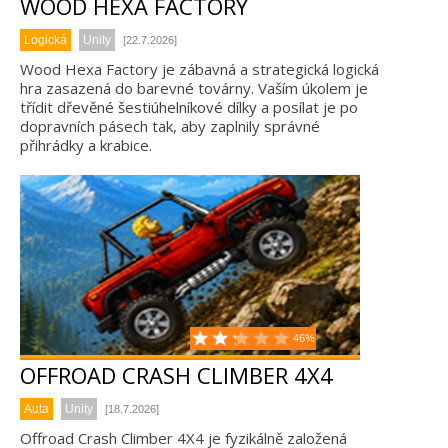
WOOD HEXA FACTORY
Logická
Unity
[22.7.2026]
Wood Hexa Factory je zábavná a strategická logická
hra zasazená do barevné továrny. Vaším úkolem je
třídit dřevěné šestiúhelníkové dílky a posílat je po
dopravních pásech tak, aby zaplnily správné
přihrádky a krabice.
46%
OFFROAD CRASH CLIMBER 4X4
Auta
Unity
[18.7.2026]
Offroad Crash Climber 4X4 je fyzikálně založená