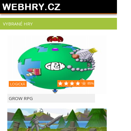
VYBRANÉ HRY
LOGICKÁ
85%
GROW RPG