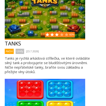
60%
TANKS
Akční
Unity
[23.7.2026]
Tanks je rychlá arkádová střílečka, ve které ovládáte
silný tank a probojujete se bludišťovitými úrovněmi.
Ničte nepřátelské tanky, braňte svou základnu a
přežijte vlny útoků.