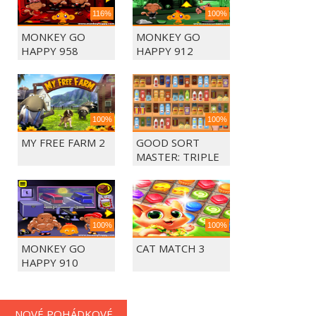
116%
100%
MONKEY GO
MONKEY GO
HAPPY 958
HAPPY 912
100%
100%
MY FREE FARM 2
GOOD SORT
MASTER: TRIPLE
MATCH
100%
100%
MONKEY GO
CAT MATCH 3
HAPPY 910
NOVÉ POHÁDKOVÉ