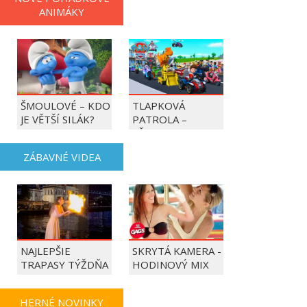
ANIMÁKY
ŠMOULOVÉ – KDO
TLAPKOVÁ
JE VĚTŠÍ SILÁK?
PATROLA –
VŠECHNY TLAPKY
DO AKCE!
ZÁBAVNÉ VIDEA
NAJLEPŠIE
SKRYTÁ KAMERA -
TRAPASY TÝŽDŇA
HODINOVÝ MIX
HERNÉ NOVINKY