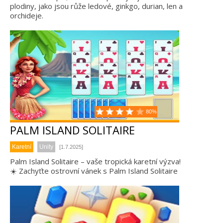
plodiny, jako jsou růže ledové, ginkgo, durian, len a
orchideje.
80%
PALM ISLAND SOLITAIRE
Karetní
Unity
[1.7.2025]
Palm Island Solitaire – vaše tropická karetní výzva!
☀️ Zachyťte ostrovní vánek s Palm Island Solitaire