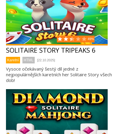
49%
SOLITAIRE STORY TRIPEAKS 6
Karetní
HTML
[22.10.2025]
Vysoce očekávaný šestý díl jedné z
nejpopulárnějších karetních her Solitaire Story všech
dob!