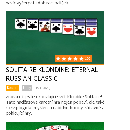
navíc vyčerpat i dobírací balíček.
100
SOLITAIRE KLONDIKE: ETERNAL
RUSSIAN CLASSIC
Karetní
Unity
[15.4.2026]
Znovu objevte okouzlující svět Klondike Solitaire!
Tato nadčasová karetní hra nejen pobaví, ale také
rozvíjí logické myšlení a nabídne hodiny zábavné a
pohlcující hry.