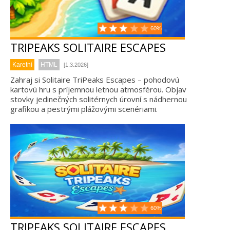
60%
TRIPEAKS SOLITAIRE ESCAPES
Karetní
HTML
[1.3.2026]
Zahraj si Solitaire TriPeaks Escapes – pohodovú
kartovú hru s príjemnou letnou atmosférou. Objav
stovky jedinečných solitérnych úrovní s nádhernou
grafikou a pestrými plážovými scenériami.
60%
TRIPEAKS SOLITAIRE ESCAPES