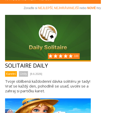
Zoraďte si
NEJLEPŠÍ
,
NEJHRÁVANEJŠÍ
nebo
NOVÉ
hry
100
SOLITAIRE DAILY
Karetní
Unity
[8.6.2026]
Tvoje oblíbená každodenní dávka solitéru je tady!
Vrať se každý den, pohodlně se usaď, uvolni se a
zahraj si partičku karet.