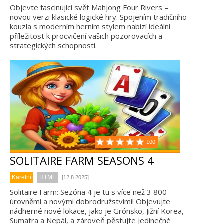
Objevte fascinující svět Mahjong Four Rivers –
novou verzi klasické logické hry. Spojením tradičního
kouzla s moderním herním stylem nabízí ideální
příležitost k procvičení vašich pozorovacích a
strategických schopností.
100
SOLITAIRE FARM SEASONS 4
Karetní
HTML
[12.8.2025]
Solitaire Farm: Sezóna 4 je tu s více než 3 800
úrovněmi a novými dobrodružstvími! Objevujte
nádherné nové lokace, jako je Grónsko, Jižní Korea,
Sumatra a Nepál, a zároveň pěstujte jedinečné