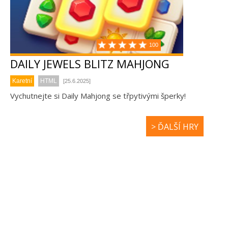
100
DAILY JEWELS BLITZ MAHJONG
Karetní
HTML
[25.6.2025]
Vychutnejte si Daily Mahjong se třpytivými šperky!
> ĎALŠÍ HRY