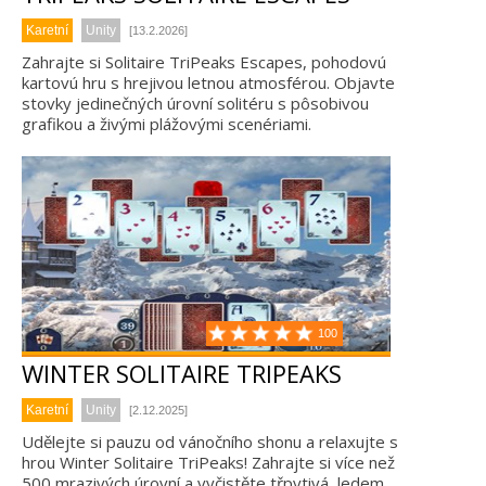
Karetní
Unity
[13.2.2026]
Zahrajte si Solitaire TriPeaks Escapes, pohodovú
kartovú hru s hrejivou letnou atmosférou. Objavte
stovky jedinečných úrovní solitéru s pôsobivou
grafikou a živými plážovými scenériami.
100
WINTER SOLITAIRE TRIPEAKS
Karetní
Unity
[2.12.2025]
Udělejte si pauzu od vánočního shonu a relaxujte s
hrou Winter Solitaire TriPeaks! Zahrajte si více než
500 mrazivých úrovní a vyčistěte třpytivá, ledem