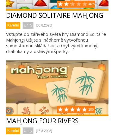
46%
DIAMOND SOLITAIRE MAHJONG
Karetní
Unity
[30.8.2025]
Vstupte do zářivého světa hry Diamond Solitaire
Mahjong! Užijte si nádherně vytvořenou
samostatnou skládačku s třpytivými kameny,
drahokamy a oslnivými šperky.
100
MAHJONG FOUR RIVERS
Karetní
Unity
[16.8.2025]