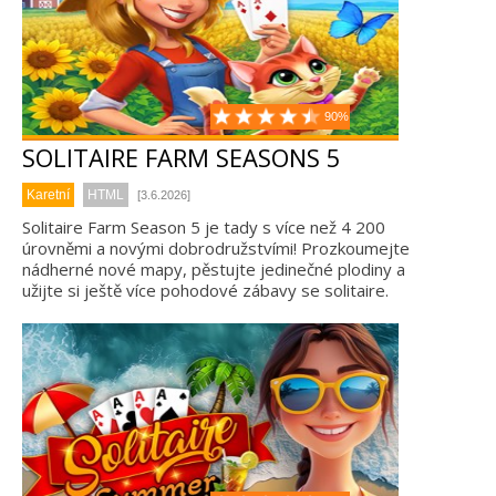
90%
SOLITAIRE FARM SEASONS 5
Karetní
HTML
[3.6.2026]
Solitaire Farm Season 5 je tady s více než 4 200
úrovněmi a novými dobrodružstvími! Prozkoumejte
nádherné nové mapy, pěstujte jedinečné plodiny a
užijte si ještě více pohodové zábavy se solitaire.