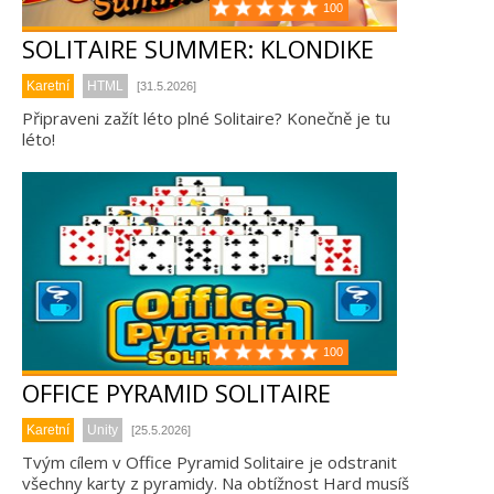
100
SOLITAIRE SUMMER: KLONDIKE
Karetní
HTML
[31.5.2026]
Připraveni zažít léto plné Solitaire? Konečně je tu
léto!
100
OFFICE PYRAMID SOLITAIRE
Karetní
Unity
[25.5.2026]
Tvým cílem v Office Pyramid Solitaire je odstranit
všechny karty z pyramidy. Na obtížnost Hard musíš