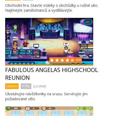
Obchodní hra. Stavte stánky s obchůdky u rušné ulici.
Najímejte zaměstnanců a vydělávejte.
90%
FABULOUS ANGELAS HIGHSCHOOL
REUNION
Zábavní
HTML
[1.2.2018]
Obsluhujte návštěvníky na srazu. Servírujte jim
požadované věci.