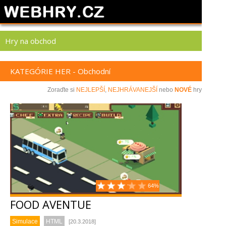
Hry na obchod
KATEGÓRIE HER - Obchodní
Zoraďte si
NEJLEPŠÍ
,
NEJHRÁVANEJŠÍ
nebo
NOVÉ
hry
64%
FOOD AVENTUE
Simulace
HTML
[20.3.2018]