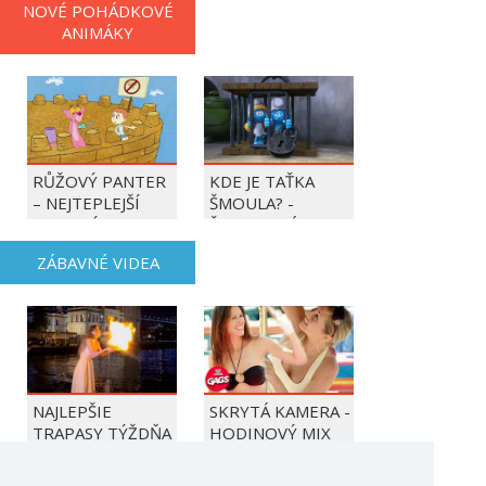
NOVÉ POHÁDKOVÉ
ANIMÁKY
RŮŽOVÝ PANTER
KDE JE TAŤKA
– NEJTEPLEJŠÍ
ŠMOULA? -
OBDOBÍ ROKU
ŠMOULOVÉ
ZÁBAVNÉ VIDEA
NAJLEPŠIE
SKRYTÁ KAMERA -
TRAPASY TÝŽDŇA
HODINOVÝ MIX