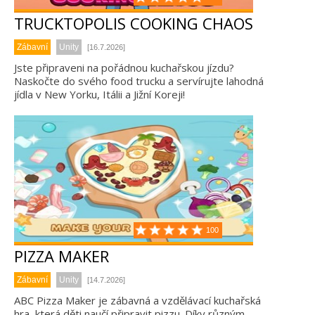
TRUCKTOPOLIS COOKING CHAOS
Zábavní
Unity
[16.7.2026]
Jste připraveni na pořádnou kuchařskou jízdu?
Naskočte do svého food trucku a servírujte lahodná
jídla v New Yorku, Itálii a Jižní Koreji!
100
PIZZA MAKER
Zábavní
Unity
[14.7.2026]
ABC Pizza Maker je zábavná a vzdělávací kuchařská
hra, která děti naučí připravit pizzu. Díky různým