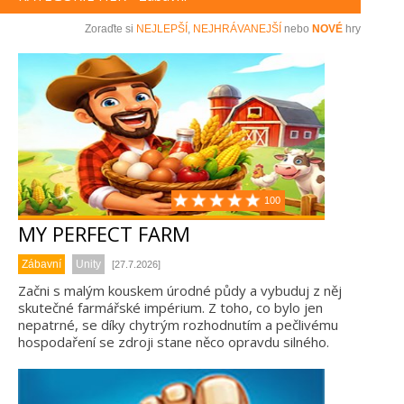
Zoraďte si
NEJLEPŠÍ
,
NEJHRÁVANEJŠÍ
nebo
NOVÉ
hry
100
MY PERFECT FARM
Zábavní
Unity
[27.7.2026]
Začni s malým kouskem úrodné půdy a vybuduj z něj
skutečné farmářské impérium. Z toho, co bylo jen
nepatrné, se díky chytrým rozhodnutím a pečlivému
hospodaření se zdroji stane něco opravdu silného.