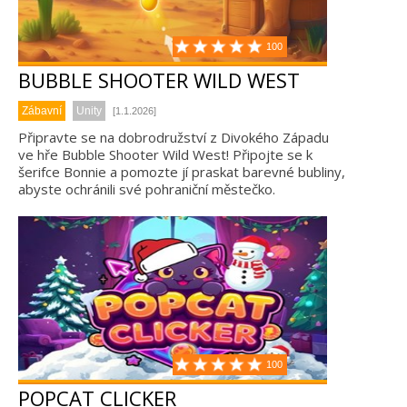
100
BUBBLE SHOOTER WILD WEST
Zábavní
Unity
[1.1.2026]
Připravte se na dobrodružství z Divokého Západu
ve hře Bubble Shooter Wild West! Připojte se k
šerifce Bonnie a pomozte jí praskat barevné bubliny,
abyste ochránili své pohraniční městečko.
100
POPCAT CLICKER