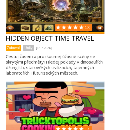
100
HIDDEN OBJECT TIME TRAVEL
Zábavní
Unity
[18.7.2026]
Cestuj časem a prozkoumej úžasné scény se
skrytými předměty! Hledej poklady v dinosauřích
džunglích, starověkých civilizacích, tajemných
laboratořích i futuristických městech.
100