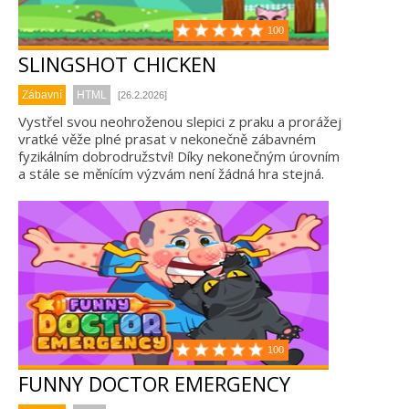
100
SLINGSHOT CHICKEN
Zábavní
HTML
[26.2.2026]
Vystřel svou neohroženou slepici z praku a prorážej
vratké věže plné prasat v nekonečně zábavném
fyzikálním dobrodružství! Díky nekonečným úrovním
a stále se měnícím výzvám není žádná hra stejná.
100
FUNNY DOCTOR EMERGENCY