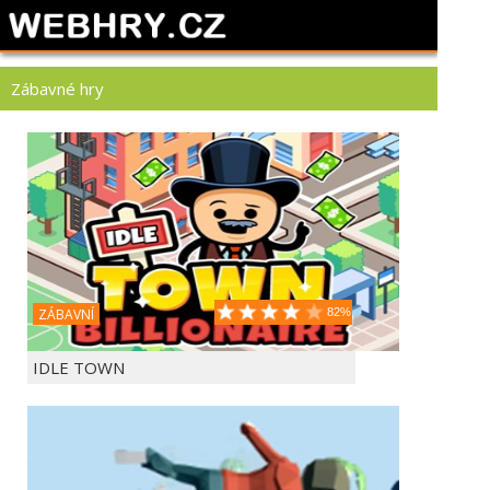
Zábavné hry
ZÁBAVNÍ
82%
IDLE TOWN