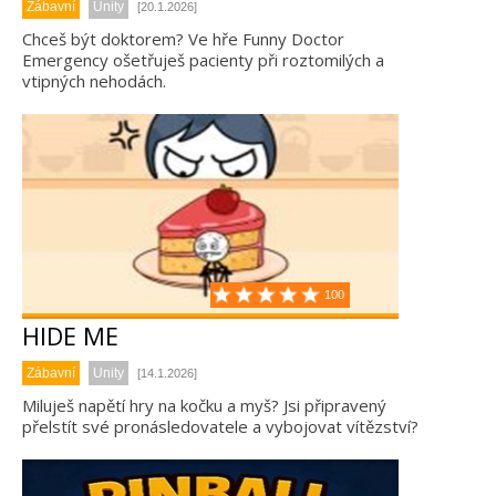
Zábavní
Unity
[20.1.2026]
Chceš být doktorem? Ve hře Funny Doctor
Emergency ošetřuješ pacienty při roztomilých a
vtipných nehodách.
100
HIDE ME
Zábavní
Unity
[14.1.2026]
Miluješ napětí hry na kočku a myš? Jsi připravený
přelstít své pronásledovatele a vybojovat vítězství?