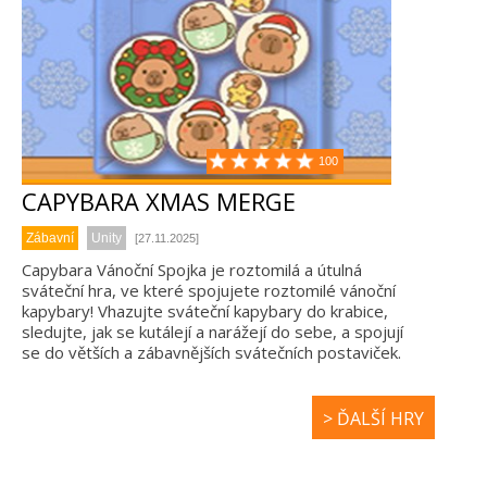
100
CAPYBARA XMAS MERGE
Zábavní
Unity
[27.11.2025]
Capybara Vánoční Spojka je roztomilá a útulná
sváteční hra, ve které spojujete roztomilé vánoční
kapybary! Vhazujte sváteční kapybary do krabice,
sledujte, jak se kutálejí a narážejí do sebe, a spojují
se do větších a zábavnějších svátečních postaviček.
> ĎALŠÍ HRY