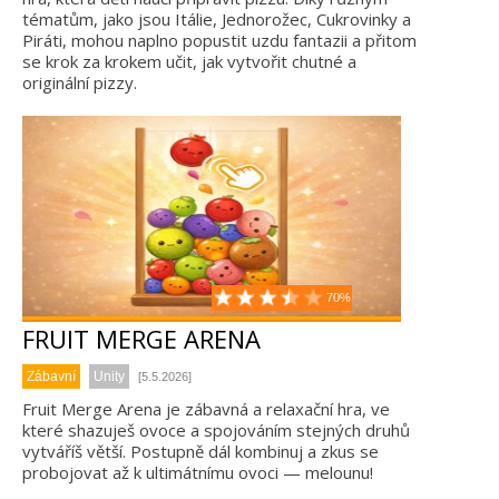
tématům, jako jsou Itálie, Jednorožec, Cukrovinky a
Piráti, mohou naplno popustit uzdu fantazii a přitom
se krok za krokem učit, jak vytvořit chutné a
originální pizzy.
70%
FRUIT MERGE ARENA
Zábavní
Unity
[5.5.2026]
Fruit Merge Arena je zábavná a relaxační hra, ve
které shazuješ ovoce a spojováním stejných druhů
vytváříš větší. Postupně dál kombinuj a zkus se
probojovat až k ultimátnímu ovoci — melounu!