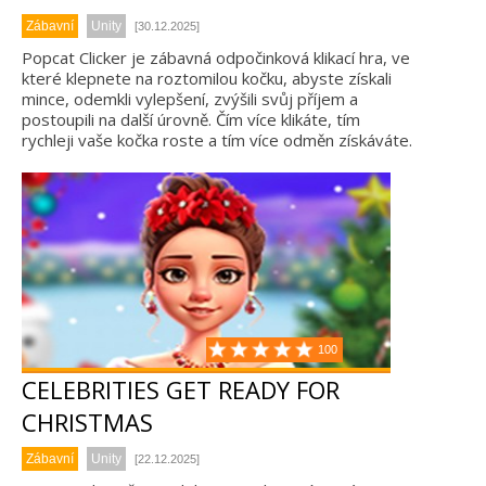
Zábavní
Unity
[30.12.2025]
Popcat Clicker je zábavná odpočinková klikací hra, ve
které klepnete na roztomilou kočku, abyste získali
mince, odemkli vylepšení, zvýšili svůj příjem a
postoupili na další úrovně. Čím více klikáte, tím
rychleji vaše kočka roste a tím více odměn získáváte.
100
CELEBRITIES GET READY FOR
CHRISTMAS
Zábavní
Unity
[22.12.2025]