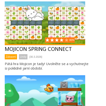
80%
MOJICON SPRING CONNECT
Zábavní
Unity
[30.3.2026]
Pátá hra Mojicon je tady! Uvolněte se a vychutnejte
si poklidné jarní období.