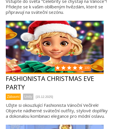
Vstupte do světa "Celebrity se chystají na Vánoce"!
Přidejte se k vašim oblíbeným hvězdám, které se
připravují na sváteční sezónu.
100
FASHIONISTA CHRISTMAS EVE
PARTY
Zábavní
Unity
[15.12.2025]
Užijte si okouzlující Fashionista Vánoční Večírek!
Objevte nádherné sváteční outfity, stylové doplňky
a dokonalou kombinaci elegance pro módní oslavu.