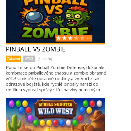
66%
PINBALL VS ZOMBIE
Zábavní
HTML
[5.1.2026]
Ponořte se do Pinball Zombie Defense, dokonalé
kombinace pinballového chaosu a zombie obranné
věže! Umístěte obranné rostliny a vytvořte tak
odrazové bojiště, kde rychlé pinbally narazí do
rostlin a vypustí spršky střel na vlny nemrtvých.