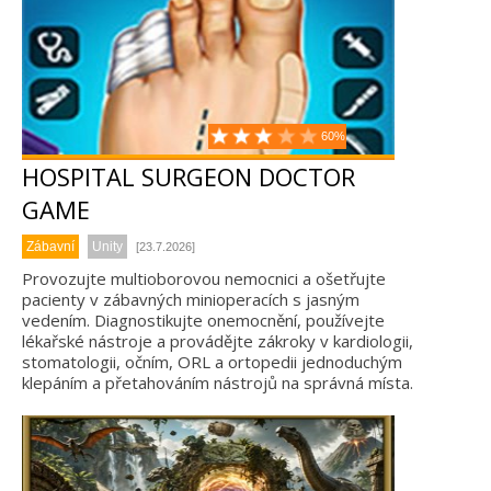
60%
HOSPITAL SURGEON DOCTOR
GAME
Zábavní
Unity
[23.7.2026]
Provozujte multioborovou nemocnici a ošetřujte
pacienty v zábavných minioperacích s jasným
vedením. Diagnostikujte onemocnění, používejte
lékařské nástroje a provádějte zákroky v kardiologii,
stomatologii, očním, ORL a ortopedii jednoduchým
klepáním a přetahováním nástrojů na správná místa.