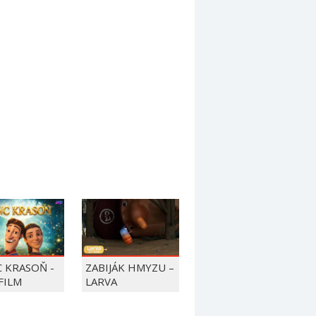
C KRASOŇ -
ZABIJÁK HMYZU –
FILM
LARVA