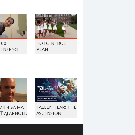
100
TOTO NEBOL
ČENSKÝCH
PLÁN
OV Z ROKU
II 4 SA MÁ
FALLEN TEAR: THE
Ť AJ ARNOLD
ASCENSION
OO AKO
BUDÚCI MESIAC
TEP
ZAVŔŠI SVOJE
DOBRODRUŽSTVO