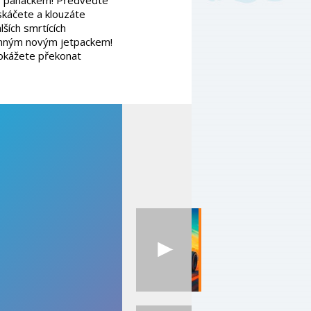
k s panáčkem! Předveďte
káčete a klouzáte
ších smrtících
onným novým jetpackem!
okážete překonat