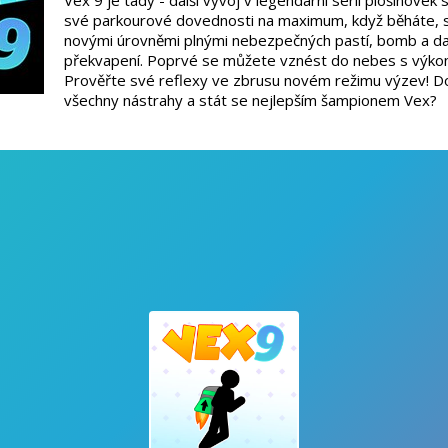
Vex 9 je tady - další vývoj v legendární sérii plošinove
své parkourové dovednosti na maximum, když běháte, s
novými úrovněmi plnými nebezpečných pastí, bomb a dal
překvapení. Poprvé se můžete vznést do nebes s výk
Prověřte své reflexy ve zbrusu novém režimu výzev! D
všechny nástrahy a stát se nejlepším šampionem Vex?