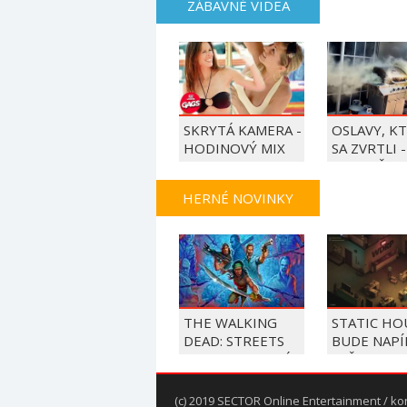
ZÁBAVNÉ VIDEA
SKRYTÁ KAMERA -
OSLAVY, K
HODINOVÝ MIX
SA ZVRTLI -
NAJLEPŠIE
TRAPASY T
HERNÉ NOVINKY
THE WALKING
STATIC HO
DEAD: STREETS
BUDE NAPÍ
OF SURVIVAL MÁ
VYŠETROVA
DÁTUM VYDANIA
ZO
SPRAVODAJ
(c) 2019 SECTOR Online Entertainment / ko