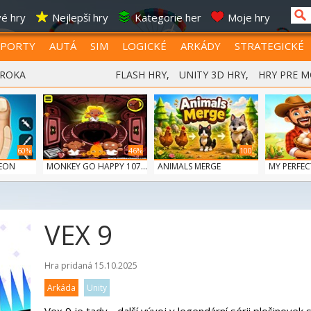
é hry
Nejlepší hry
Kategorie her
Moje hry
SPORTY
AUTÁ
SIM
LOGICKÉ
ARKÁDY
STRATEGICKÉ
 ROKA
FLASH HRY
,
UNITY 3D HRY
,
HRY PRE M
60%
46%
100
GEON
MONKEY GO HAPPY 107...
ANIMALS MERGE
MY PERFEC
VEX 9
100
ERGE
Hra pridaná 15.10.2025
Arkáda
Unity