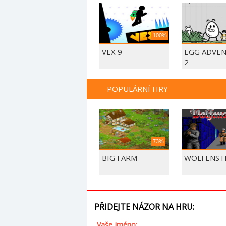
100%
VEX 9
EGG ADVE
2
POPULÁRNÍ HRY
73%
BIG FARM
WOLFENSTE
PŘIDEJTE NÁZOR NA HRU:
Vaše jméno: