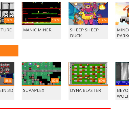
100%
100%
100%
NTURE
MANIC MINER
SHEEP SHEEP
MINE
DUCK
PARK
86%
81%
60%
IN 3D
SUPAPLEX
DYNA BLASTER
BEYO
WOLF