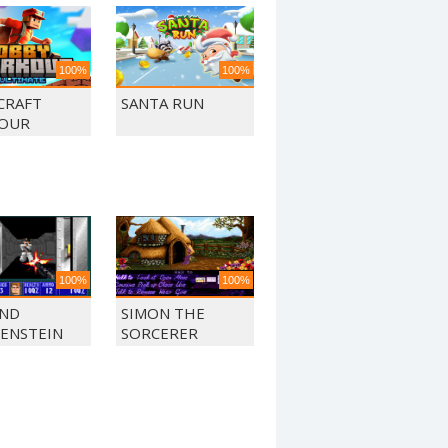
100%
100%
CRAFT
SANTA RUN
OUR
100%
100%
ND
SIMON THE
ENSTEIN
SORCERER