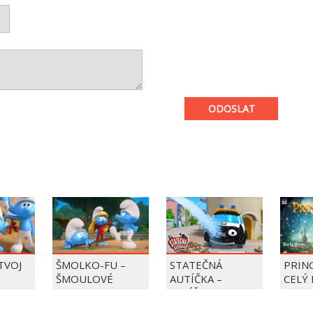
ODOSLAT
 TVOJ
ŠMOLKO-FU –
STATEČNÁ
PRIN
ŠMOULOVÉ
AUTÍČKA –
CELÝ 
BALÍČEK PIERRE
PRECLÍK