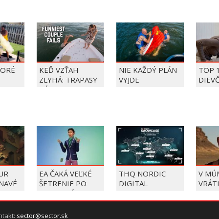
TORÉ
KEĎ VZŤAH
NIE KAŽDÝ PLÁN
TOP 
ZLYHÁ: TRAPASY
VYJDE
DIEV
PÁROV
FAIL
ÝŽDŇA
2026
UR
EA ČAKÁ VEĽKÉ
THQ NORDIC
V MÚM
NAVÉ
ŠETRENIE PO
DIGITAL
VRÁTI
NIE
PREVZATÍ SAUDMI
SHOWCASE 2026
VOSL
SA USKUTOČNÍ UŽ
IMHO
SKEJ
TENTO TÝŽDEŇ,
ntakt:
sector@sector.sk