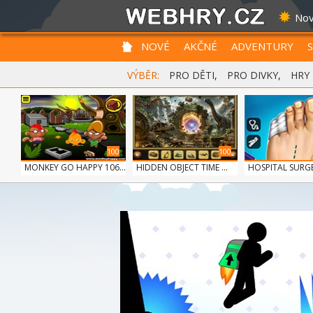
Nov
NOVÉ
AKČNÉ
ADVENTURY
VÝBĚR:
PRO DĚTI
,
PRO DIVKY
,
HRY
100
100
MONKEY GO HAPPY 106...
HIDDEN OBJECT TIME ...
HOSPITAL SUR
DO...
100
100
12 MINUTE ESCAPE
SIEGE BREAK
FRUITY CRAFT M