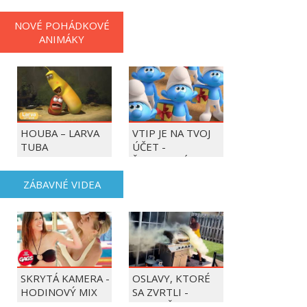
NOVÉ POHÁDKOVÉ
ANIMÁKY
HOUBA – LARVA
VTIP JE NA TVOJ
TUBA
ÚČET -
ŠMOULOVÉ
ZÁBAVNÉ VIDEA
SKRYTÁ KAMERA -
OSLAVY, KTORÉ
HODINOVÝ MIX
SA ZVRTLI -
NAJLEPŠIE