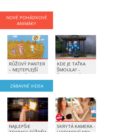
NOVÉ POHÁDKOVÉ
ANIMÁKY
RŮŽOVÝ PANTER
KDE JE TAŤKA
– NEJTEPLEJŠÍ
ŠMOULA? -
OBDOBÍ ROKU
ŠMOULOVÉ
ZÁBAVNÉ VIDEA
NAJLEPŠIE
SKRYTÁ KAMERA -