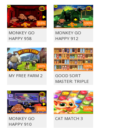
116%
100%
MONKEY GO
MONKEY GO
HAPPY 958
HAPPY 912
100%
100%
MY FREE FARM 2
GOOD SORT
MASTER: TRIPLE
MATCH
100%
100%
MONKEY GO
CAT MATCH 3
HAPPY 910