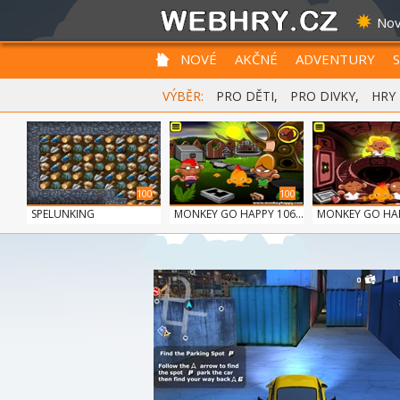
Nov
NOVÉ
AKČNÉ
ADVENTURY
VÝBĚR:
PRO DĚTI
,
PRO DIVKY
,
HRY
100
100
SPELUNKING
MONKEY GO HAPPY 106...
MONKEY GO HAPP