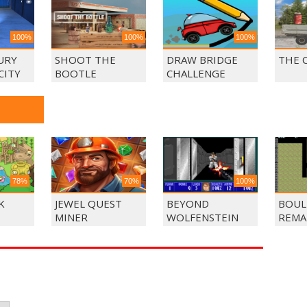
100%
100%
100%
URY
SHOOT THE
DRAW BRIDGE
THE 
CITY
BOOTLE
CHALLENGE
78%
70%
100%
K
JEWEL QUEST
BEYOND
BOUL
MINER
WOLFENSTEIN
REMA