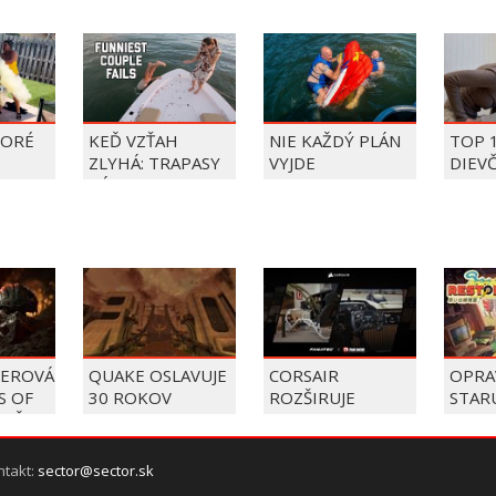
TORÉ
KEĎ VZŤAH
NIE KAŽDÝ PLÁN
TOP 
ZLYHÁ: TRAPASY
VYJDE
DIEV
PÁROV
FAIL
ÝŽDŇA
2026
YEROVÁ
QUAKE OSLAVUJE
CORSAIR
OPRA
S OF
30 ROKOV
ROZŠIRUJE
STAR
 UŽ
NOVOU
PONUKU PRE
ELEK
KAMPAŇOU
PRETEKÁROV,
MEŇT
DAWN OF THE
KUPUJE VÝROBCU
ZÁKA
ntakt:
sector@sector.sk
MACHINE
KOKPITOV TRAK
SIMU