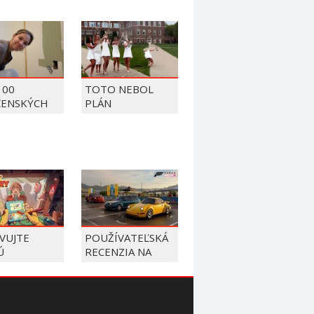
100
TOTO NEBOL
ČENSKÝCH
PLÁN
OV Z ROKU
VUJTE
POUŽÍVATEĽSKÁ
Ú
RECENZIA NA
TRONIKU A
FORZA HORIZON
E ŽIVOTY
6
ZNÍKOV V
LÁTORE