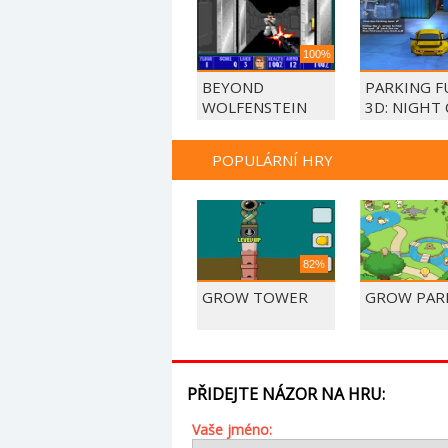
100%
BEYOND
PARKING F
WOLFENSTEIN
3D: NIGHT 
POPULÁRNÍ HRY
82%
GROW TOWER
GROW PAR
PŘIDEJTE NÁZOR NA HRU:
Vaše jméno: