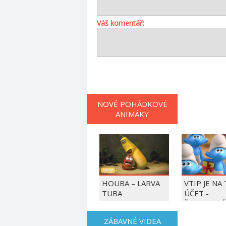
Váš komentář:
NOVÉ POHÁDKOVÉ
ANIMÁKY
HOUBA – LARVA
VTIP JE NA
TUBA
ÚČET -
ŠMOULOVÉ
ZÁBAVNÉ VIDEA