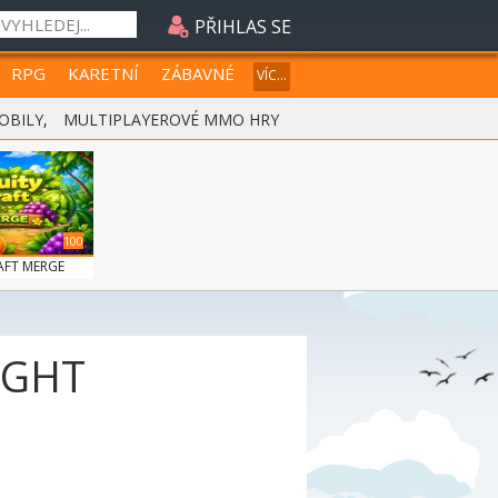
PŘIHLAS SE
RPG
KARETNÍ
ZÁBAVNÉ
VÍC...
OBILY
,
MULTIPLAYEROVÉ MMO HRY
100
AFT MERGE
IGHT