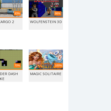
93%
86%
CARGO 2
WOLFENSTEIN 3D
70%
100%
DER DASH
MAGIC SOLITAIRE
KE