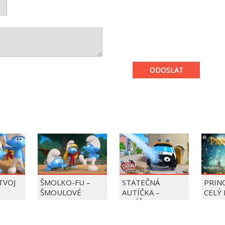
ODOSLAT
 TVOJ
ŠMOLKO-FU –
STATEČNÁ
PRIN
ŠMOULOVÉ
AUTÍČKA –
CELÝ 
BALÍČEK PIERRE
PRECLÍK