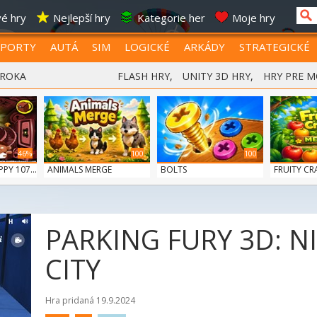
é hry
Nejlepší hry
Kategorie her
Moje hry
SPORTY
AUTÁ
SIM
LOGICKÉ
ARKÁDY
STRATEGICKÉ
 ROKA
FLASH HRY
,
UNITY 3D HRY
,
HRY PRE M
46%
100
100
Y 107...
ANIMALS MERGE
BOLTS
FRUITY CR
PARKING FURY 3D: N
CITY
Hra pridaná 19.9.2024