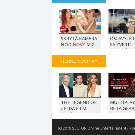
SKRYTÁ KAMERA -
OSLAVY, K
HODINOVÝ MIX
SA ZVRTLI -
NAJLEPŠIE
TRAPASY T
HERNÉ NOVINKY
THE LEGEND OF
MULTIPLA
ZELDA FILM
BETA GEAR
ROZŠIRUJE
WAR E-DAY
OBSADENIE,
BEŽÍ
PRIDÁVA SA SAM
(c) 2019 SECTOR Online Entertainment / ko
NEILL, DICHEN,