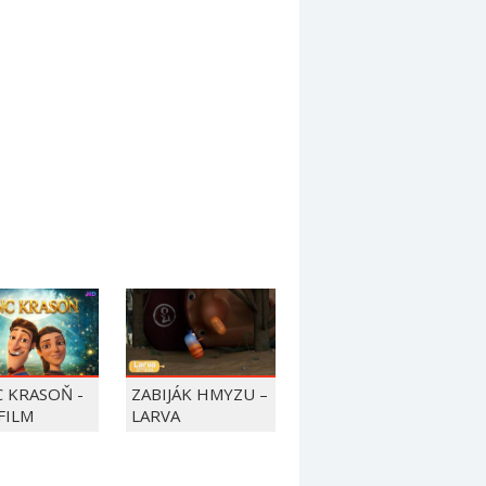
C KRASOŇ -
ZABIJÁK HMYZU –
FILM
LARVA