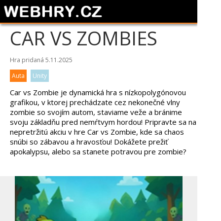
CAR VS ZOMBIES
Hra pridaná 5.11.2025
Auta
Unity
Car vs Zombie je dynamická hra s nízkopolygónovou
grafikou, v ktorej prechádzate cez nekonečné vlny
zombie so svojím autom, staviame veže a bránime
svoju základňu pred nemŕtvym hordou! Pripravte sa na
nepretržitú akciu v hre Car vs Zombie, kde sa chaos
snúbi so zábavou a hravosťou! Dokážete prežiť
apokalypsu, alebo sa stanete potravou pre zombie?