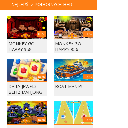
NEJLEPŠÍ Z PODOBNÝCH HER
116%
100%
MONKEY GO
MONKEY GO
HAPPY 958
HAPPY 956
100%
100%
DAILY JEWELS
BOAT MANIA!
BLITZ MAHJONG
100%
100%