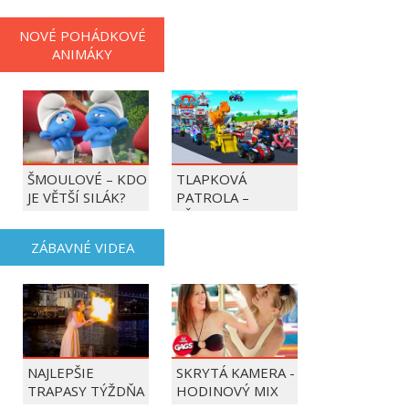
NOVÉ POHÁDKOVÉ
ANIMÁKY
ŠMOULOVÉ – KDO
TLAPKOVÁ
JE VĚTŠÍ SILÁK?
PATROLA –
VŠECHNY TLAPKY
DO AKCE!
ZÁBAVNÉ VIDEA
NAJLEPŠIE
SKRYTÁ KAMERA -
TRAPASY TÝŽDŇA
HODINOVÝ MIX