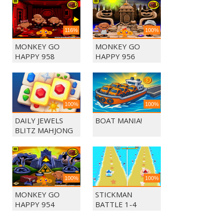
116%
100%
MONKEY GO
MONKEY GO
HAPPY 958
HAPPY 956
100%
100%
DAILY JEWELS
BOAT MANIA!
BLITZ MAHJONG
100%
100%
MONKEY GO
STICKMAN
HAPPY 954
BATTLE 1-4
PLAYERS