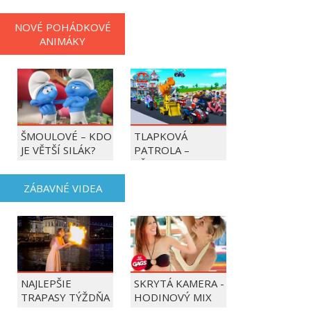
NOVÉ POHÁDKOVÉ
ANIMÁKY
ŠMOULOVÉ – KDO
TLAPKOVÁ
JE VĚTŠÍ SILÁK?
PATROLA –
VŠECHNY TLAPKY
DO AKCE!
ZÁBAVNÉ VIDEA
NAJLEPŠIE
SKRYTÁ KAMERA -
TRAPASY TÝŽDŇA
HODINOVÝ MIX