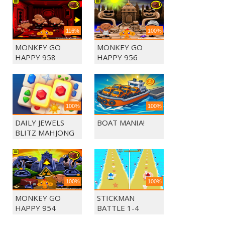
116%
100%
MONKEY GO
MONKEY GO
HAPPY 958
HAPPY 956
100%
100%
DAILY JEWELS
BOAT MANIA!
BLITZ MAHJONG
100%
100%
MONKEY GO
STICKMAN
HAPPY 954
BATTLE 1-4
PLAYERS