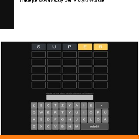
Hádejte slová každý den v stylu Wordle.