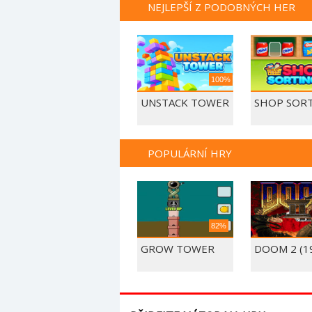
NEJLEPŠÍ Z PODOBNÝCH HER
100%
UNSTACK TOWER
SHOP SORT
POPULÁRNÍ HRY
82%
GROW TOWER
DOOM 2 (1