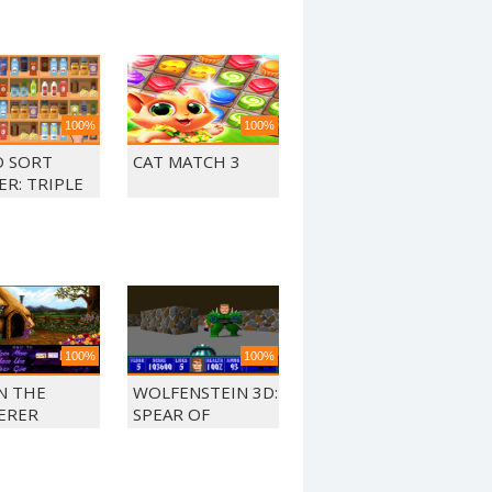
100%
100%
 SORT
CAT MATCH 3
ER: TRIPLE
CH
100%
100%
N THE
WOLFENSTEIN 3D:
ERER
SPEAR OF
DESTINY