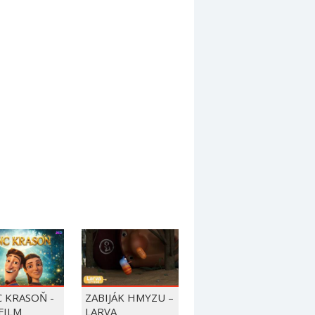
C KRASOŇ -
ZABIJÁK HMYZU –
FILM
LARVA