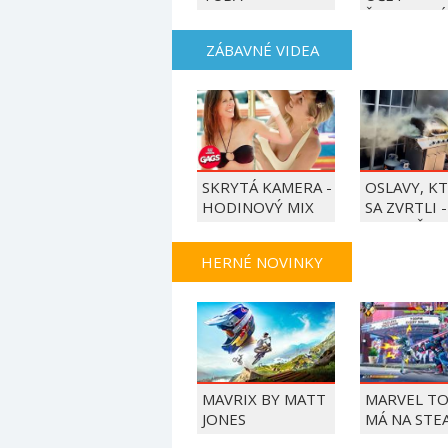
ŠMOULOVÉ
ZÁBAVNÉ VIDEA
SKRYTÁ KAMERA -
OSLAVY, K
HODINOVÝ MIX
SA ZVRTLI -
NAJLEPŠIE
TRAPASY T
HERNÉ NOVINKY
MAVRIX BY MATT
MARVEL T
JONES
MÁ NA STE
LEN 44%