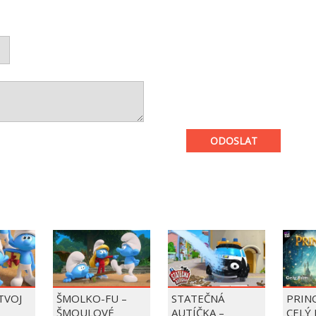
ODOSLAT
 TVOJ
ŠMOLKO-FU –
STATEČNÁ
PRIN
ŠMOULOVÉ
AUTÍČKA –
CELÝ 