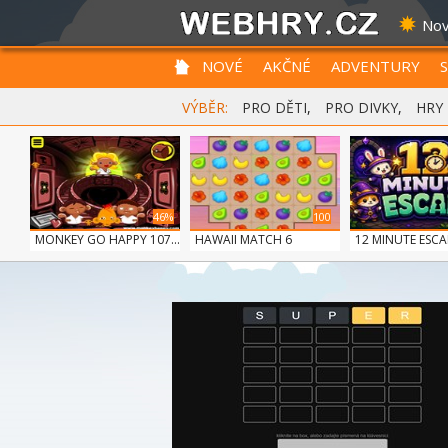
Nov
NOVÉ
AKČNÉ
ADVENTURY
VÝBĚR:
PRO DĚTI
,
PRO DIVKY
,
HRY
46%
100
MONKEY GO HAPPY 107...
HAWAII MATCH 6
12 MINUTE ESCA