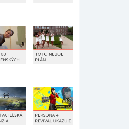
100
TOTO NEBOL
ČENSKÝCH
PLÁN
OV Z ROKU
ÍVATEĽSKÁ
PERSONA 4
NZIA
REVIVAL UKAZUJE
THGARD
YUKIKO