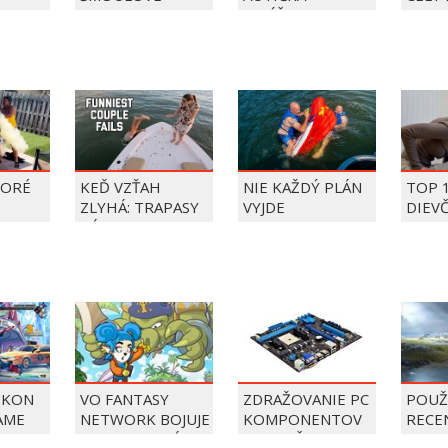
BALÍČEK PIERRE
PRECLÍK
TORÉ
KEĎ VZŤAH
NIE KAŽDÝ PLÁN
TOP 
ZLYHÁ: TRAPASY
VYJDE
DIEV
PÁROV
FAIL
ÝŽDŇA
2026
OKON
VO FANTASY
ZDRAŽOVANIE PC
POUŽ
AME
NETWORK BOJUJE
KOMPONENTOV
RECE
MODROVLASÁ
POKRAČUJE,
NOR