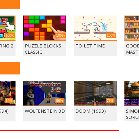
100%
100%
100%
ING 2
PUZZLE BLOCKS
TOILET TIME
GOOD
CLASSIC
MAST
MAT
64%
86%
75%
994)
WOLFENSTEIN 3D
DOOM (1993)
SIMO
SORC