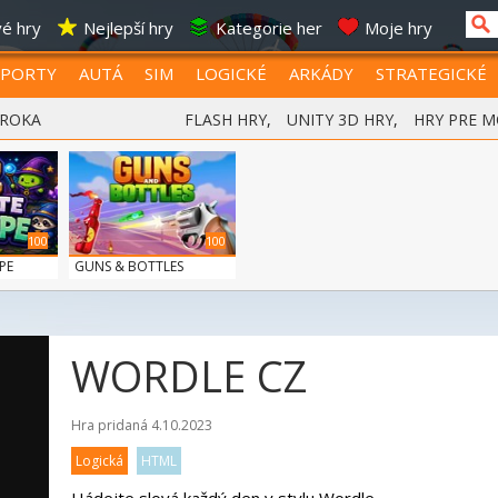
é hry
Nejlepší hry
Kategorie her
Moje hry
SPORTY
AUTÁ
SIM
LOGICKÉ
ARKÁDY
STRATEGICKÉ
 ROKA
FLASH HRY
,
UNITY 3D HRY
,
HRY PRE M
100
100
PE
GUNS & BOTTLES
WORDLE CZ
Hra pridaná 4.10.2023
Logická
HTML