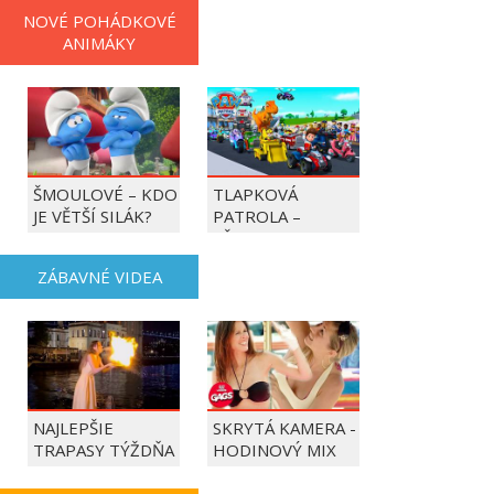
NOVÉ POHÁDKOVÉ
ANIMÁKY
ŠMOULOVÉ – KDO
TLAPKOVÁ
JE VĚTŠÍ SILÁK?
PATROLA –
VŠECHNY TLAPKY
DO AKCE!
ZÁBAVNÉ VIDEA
NAJLEPŠIE
SKRYTÁ KAMERA -
TRAPASY TÝŽDŇA
HODINOVÝ MIX