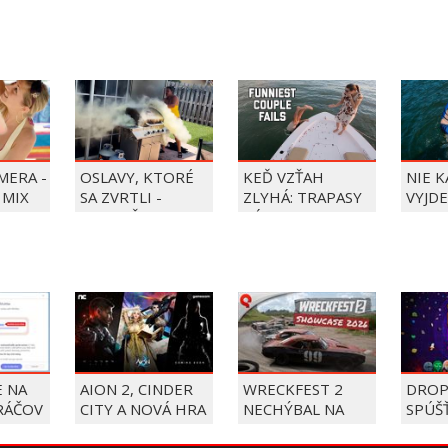
BALÍČEK PIERRE
PRECLÍK
MERA -
OSLAVY, KTORÉ
KEĎ VZŤAH
NIE 
 MIX
SA ZVRTLI -
ZLYHÁ: TRAPASY
VYJDE
NAJLEPŠIE
PÁROV
TRAPASY TÝŽDŇA
E NA
AION 2, CINDER
WRECKFEST 2
DROP
RÁČOV
CITY A NOVÁ HRA
NECHÝBAL NA
SPÚŠ
PROJECT BONFIRE
THQ SHOWCASE
VERE