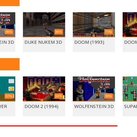
86%
84%
75%
IN 3D
DUKE NUKEM 3D
DOOM (1993)
DOOM
82%
64%
86%
WER
DOOM 2 (1994)
WOLFENSTEIN 3D
SUPA