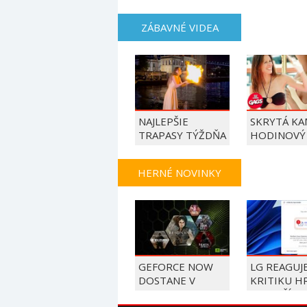
ŠMOULOVÉ
ZÁBAVNÉ VIDEA
NAJLEPŠIE
SKRYTÁ KA
TRAPASY TÝŽDŇA
HODINOVÝ
HERNÉ NOVINKY
GEFORCE NOW
LG REAGUJ
DOSTANE V
KRITIKU H
AUGUSTE 26
A KONČÍ S