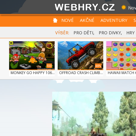
Nov
NOVÉ
AKČNÉ
ADVENTURY
VÝBĚR:
PRO DĚTI
,
PRO DIVKY
,
HRY
100
46%
MONKEY GO HAPPY 106...
OFFROAD CRASH CLIMB...
HAWAII MATCH 