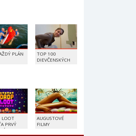
KAŽDÝ PLÁN
TOP 100
DIEVČENSKÝCH
FAILOV Z ROKU
2026
 LOOT
AUGUSTOVÉ
ŤA PRVÝ
FILMY
JNÝ