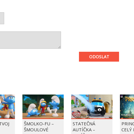
ODOSLAT
 TVOJ
ŠMOLKO-FU –
STATEČNÁ
PRIN
ŠMOULOVÉ
AUTÍČKA –
CELÝ 