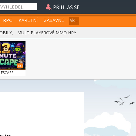
PŘIHLAS SE
RPG
KARETNÍ
ZÁBAVNÉ
VÍC...
OBILY
,
MULTIPLAYEROVÉ MMO HRY
100
 ESCAPE