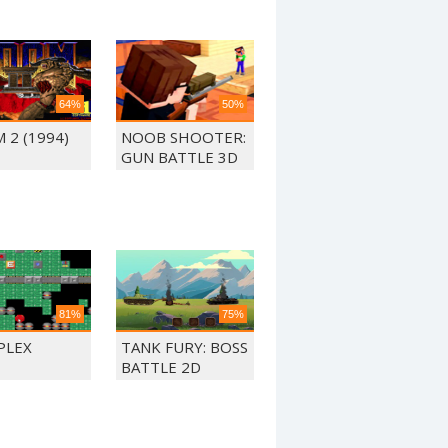
64%
50%
 2 (1994)
NOOB SHOOTER:
GUN BATTLE 3D
81%
75%
PLEX
TANK FURY: BOSS
BATTLE 2D