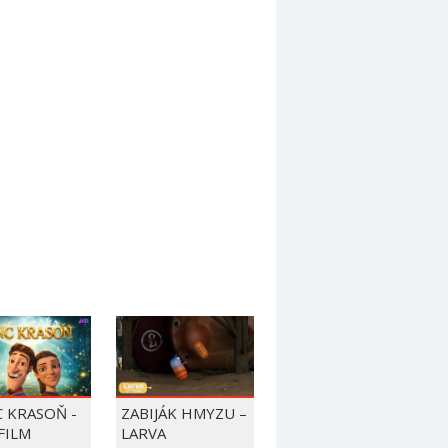
C KRASOŇ -
ZABIJÁK HMYZU –
FILM
LARVA