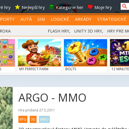
é hry
Nejlepší hry
Kategorie her
Moje hry
SPORTY
AUTÁ
SIM
LOGICKÉ
ARKÁDY
STRATEGICKÉ
 ROKA
FLASH HRY
,
UNITY 3D HRY
,
HRY PRE M
100
100
100
6
MY PERFECT FARM
BOLTS
12 MINUTE
ARGO - MMO
Hra pridaná 27.5.2011
RPG
3D
MMO