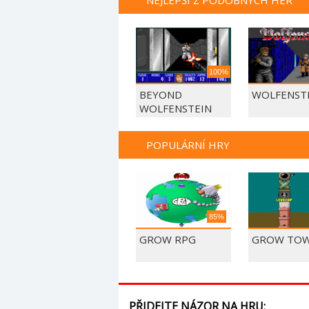
NEJLEPŠÍ Z PODOBNÝCH HER
100%
BEYOND
WOLFENSTE
WOLFENSTEIN
POPULÁRNÍ HRY
85%
GROW RPG
GROW TO
PŘIDEJTE NÁZOR NA HRU: