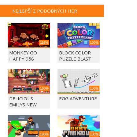
NEJLEPŠÍ Z PODOBNÝCH HER
116%
100%
MONKEY GO
BLOCK COLOR
HAPPY 958
PUZZLE BLAST
100%
100%
DELICIOUS
EGG ADVENTURE
EMILYS NEW
BEGINING
100%
100%