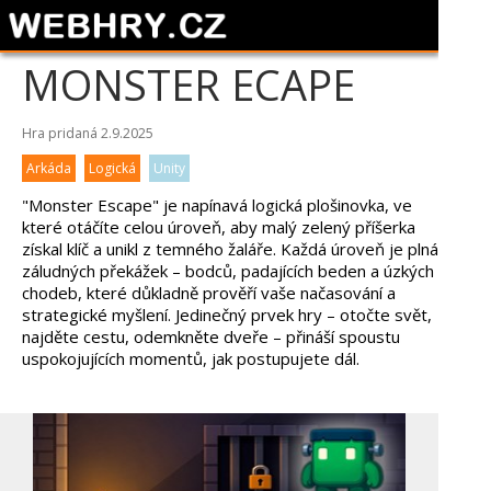
MONSTER ECAPE
Hra pridaná 2.9.2025
Arkáda
Logická
Unity
"Monster Escape" je napínavá logická plošinovka, ve
které otáčíte celou úroveň, aby malý zelený příšerka
získal klíč a unikl z temného žaláře. Každá úroveň je plná
záludných překážek – bodců, padajících beden a úzkých
chodeb, které důkladně prověří vaše načasování a
strategické myšlení. Jedinečný prvek hry – otočte svět,
najděte cestu, odemkněte dveře – přináší spoustu
uspokojujících momentů, jak postupujete dál.