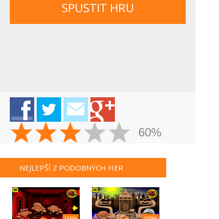
SPUSTIT HRU
60%
NEJLEPŠÍ Z PODOBNÝCH HER
116%
100%