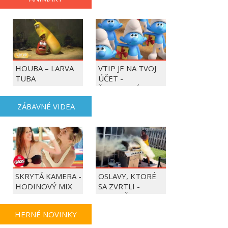
HOUBA – LARVA
VTIP JE NA TVOJ
TUBA
ÚČET -
ŠMOULOVÉ
ZÁBAVNÉ VIDEA
SKRYTÁ KAMERA -
OSLAVY, KTORÉ
HODINOVÝ MIX
SA ZVRTLI -
NAJLEPŠIE
TRAPASY TÝŽDŇA
HERNÉ NOVINKY