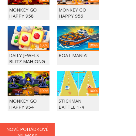
MONKEY GO
MONKEY GO
HAPPY 958
HAPPY 956
100%
100%
DAILY JEWELS
BOAT MANIA!
BLITZ MAHJONG
100%
100%
MONKEY GO
STICKMAN
HAPPY 954
BATTLE 1-4
PLAYERS
NOVÉ POHÁDKOVÉ
ANIMÁKY