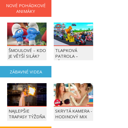
NOVÉ POHÁDKOVÉ
ANIMÁKY
ŠMOULOVÉ – KDO
TLAPKOVÁ
JE VĚTŠÍ SILÁK?
PATROLA –
VŠECHNY TLAPKY
DO AKCE!
ZÁBAVNÉ VIDEA
NAJLEPŠIE
SKRYTÁ KAMERA -
TRAPASY TÝŽDŇA
HODINOVÝ MIX