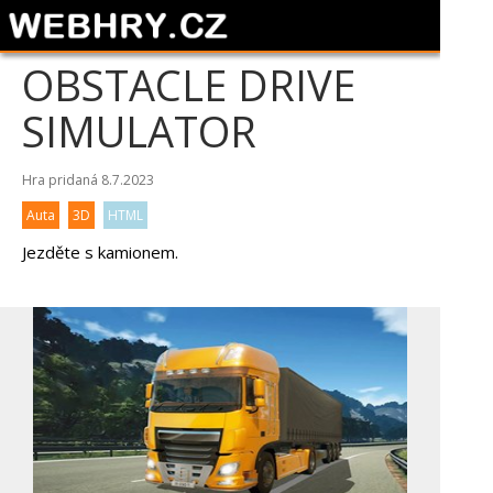
OBSTACLE DRIVE
SIMULATOR
Hra pridaná 8.7.2023
Auta
3D
HTML
Jezděte s kamionem.