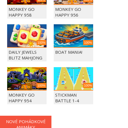
MONKEY GO
MONKEY GO
HAPPY 958
HAPPY 956
100%
100%
DAILY JEWELS
BOAT MANIA!
BLITZ MAHJONG
100%
100%
MONKEY GO
STICKMAN
HAPPY 954
BATTLE 1-4
PLAYERS
NOVÉ POHÁDKOVÉ
ANIMÁKY