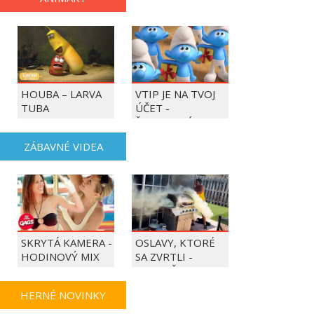
HOUBA – LARVA
VTIP JE NA TVOJ
TUBA
ÚČET -
ŠMOULOVÉ
ZÁBAVNÉ VIDEA
SKRYTÁ KAMERA -
OSLAVY, KTORÉ
HODINOVÝ MIX
SA ZVRTLI -
NAJLEPŠIE
TRAPASY TÝŽDŇA
HERNÉ NOVINKY