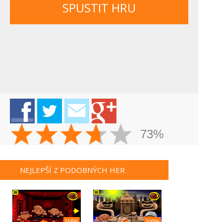
SPUSTIT HRU
73%
NEJLEPŠÍ Z PODOBNÝCH HER
116%
100%