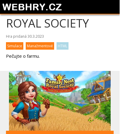
ROYAL SOCIETY
Hra pridaná 30.3.2023
Simulace
Manažmentové
HTML
Pečujte o farmu.