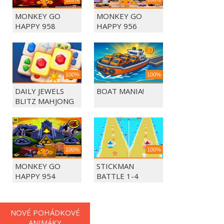
MONKEY GO
MONKEY GO
HAPPY 958
HAPPY 956
100%
100%
DAILY JEWELS
BOAT MANIA!
BLITZ MAHJONG
100%
100%
MONKEY GO
STICKMAN
HAPPY 954
BATTLE 1-4
PLAYERS
NOVÉ POHÁDKOVÉ
ANIMÁKY