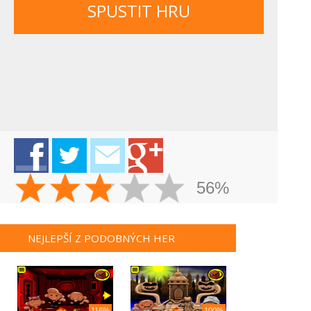
SPUSTIT HRU
56%
NEJLEPŠÍ Z PODOBNÝCH HER
116%
100%