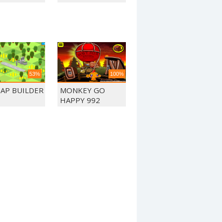
53%
100%
TAP BUILDER
MONKEY GO
HAPPY 992