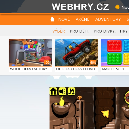
Nov
NOVÉ
AKČNÉ
ADVENTURY
VÝBĚR:
PRO DĚTI
,
PRO DIVKY
,
HRY
100
46%
WOOD HEXA FACTORY
OFFROAD CRASH CLIMB...
MARBLE SORT