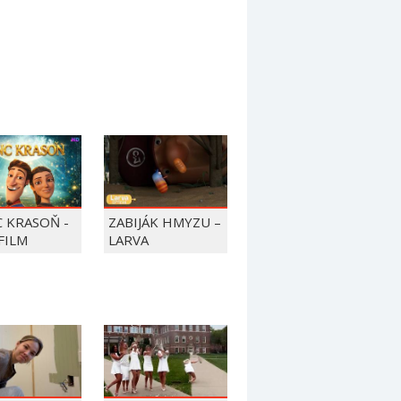
C KRASOŇ -
ZABIJÁK HMYZU –
FILM
LARVA