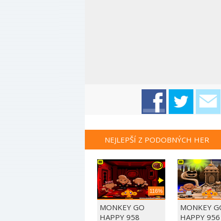
NEJLEPŠÍ Z PODOBNÝCH HER
116%
MONKEY GO
MONKEY G
HAPPY 958
HAPPY 956