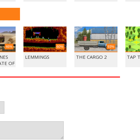
46%
60%
93%
ONES
LEMMINGS
THE CARGO 2
TAP 
ATE OF
TIS