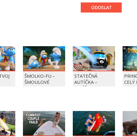
ODOSLAT
 TVOJ
ŠMOLKO-FU –
STATEČNÁ
PRIN
ŠMOULOVÉ
AUTÍČKA –
CELÝ 
BALÍČEK PIERRE
PRECLÍK