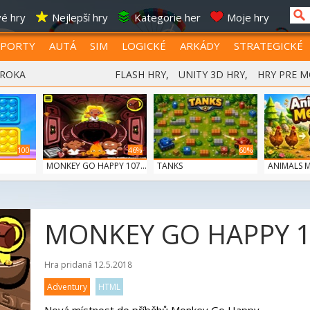
é hry
Nejlepší hry
Kategorie her
Moje hry
SPORTY
AUTÁ
SIM
LOGICKÉ
ARKÁDY
STRATEGICKÉ
 ROKA
FLASH HRY
,
UNITY 3D HRY
,
HRY PRE M
100
46%
60%
MONKEY GO HAPPY 107...
TANKS
ANIMALS 
MONKEY GO HAPPY 
Hra pridaná 12.5.2018
Adventury
HTML