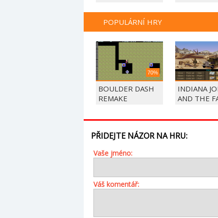
POPULÁRNÍ HRY
70%
BOULDER DASH
INDIANA J
REMAKE
AND THE F
THE ATLAN
PŘIDEJTE NÁZOR NA HRU:
Vaše jméno:
Váš komentář: