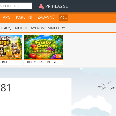
PŘIHLAS SE
RPG
KARETNÍ
ZÁBAVNÉ
VÍC...
OBILY
,
MULTIPLAYEROVÉ MMO HRY
100
100
MERGE
FRUITY CRAFT MERGE
181