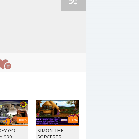
100%
100%
EY GO
SIMON THE
Y 990
SORCERER