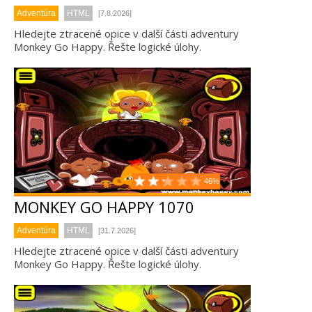
Adventúra
HTML
[7.8.2026]
Hledejte ztracené opice v další části adventury
Monkey Go Happy. Řešte logické úlohy.
46%
MONKEY GO HAPPY 1070
Adventúra
HTML
[31.7.2026]
Hledejte ztracené opice v další části adventury
Monkey Go Happy. Řešte logické úlohy.