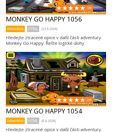
100
MONKEY GO HAPPY 1056
Adventúra
HTML
[12.6.2026]
Hledejte ztracené opice v další části adventury
Monkey Go Happy. Řešte logické úlohy.
100
MONKEY GO HAPPY 1054
Adventúra
HTML
[5.6.2026]
Hledejte ztracené opice v další části adventury