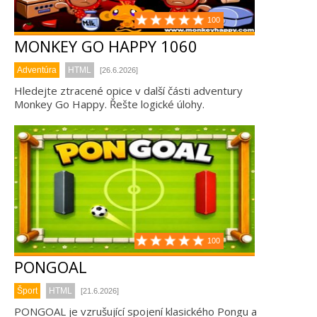
100
MONKEY GO HAPPY 1060
Adventúra
HTML
[26.6.2026]
Hledejte ztracené opice v další části adventury
Monkey Go Happy. Řešte logické úlohy.
100
PONGOAL
Šport
HTML
[21.6.2026]
PONGOAL je vzrušující spojení klasického Pongu a