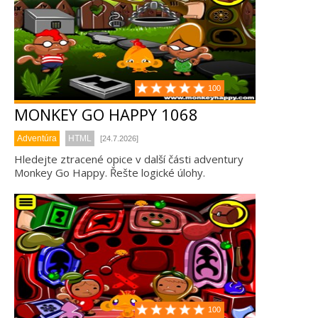
100
MONKEY GO HAPPY 1068
Adventúra
HTML
[24.7.2026]
Hledejte ztracené opice v další části adventury
Monkey Go Happy. Řešte logické úlohy.
100