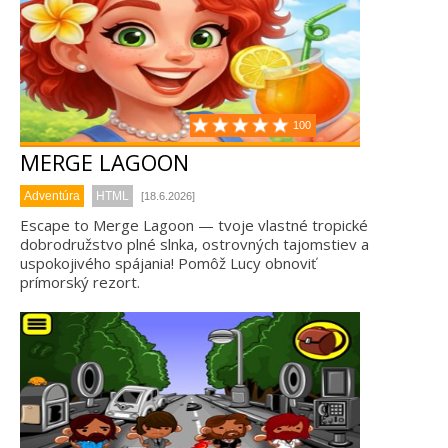
100
MERGE LAGOON
Adventúra
HTML
[18.6.2026]
Escape to Merge Lagoon — tvoje vlastné tropické
dobrodružstvo plné slnka, ostrovných tajomstiev a
uspokojivého spájania! Pomôž Lucy obnoviť
prímorský rezort.