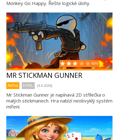
Monkey Go Happy. Řešte logické úlohy.
60%
MR STICKMAN GUNNER
Akčná
HTML
[4.6.2026]
Mr Stickman Gunner je napínavá 2D střílečka o
malých stickmanech. Hra nabízí neobvyklý systém
míření.