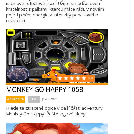
napínavé fotbalové akce! Užijte si nadčasovou
hratelnost s pálkami, kterou máte rádi, v novém
pojetí plném energie a intenzity penaltového
rozstřelu.
100
MONKEY GO HAPPY 1058
Adventúra
HTML
[19.6.2026]
Hledejte ztracené opice v další části adventury
Monkey Go Happy. Řešte logické úlohy.