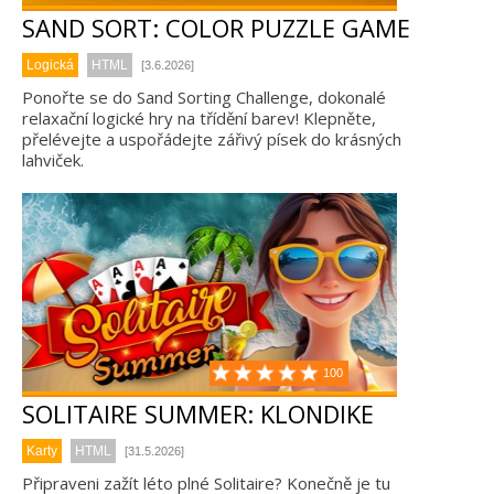
SAND SORT: COLOR PUZZLE GAME
Logická
HTML
[3.6.2026]
Ponořte se do Sand Sorting Challenge, dokonalé
relaxační logické hry na třídění barev! Klepněte,
přelévejte a uspořádejte zářivý písek do krásných
lahviček.
100
SOLITAIRE SUMMER: KLONDIKE
Karty
HTML
[31.5.2026]
Připraveni zažít léto plné Solitaire? Konečně je tu