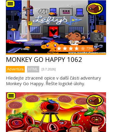
73%
MONKEY GO HAPPY 1062
Adventúra
HTML
[3.7.2026]
Hledejte ztracené opice v další části adventury
Monkey Go Happy. Řešte logické úlohy.