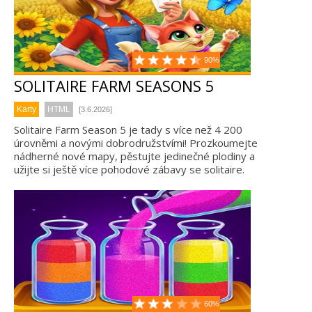
90%
SOLITAIRE FARM SEASONS 5
Karty
HTML
[3.6.2026]
Solitaire Farm Season 5 je tady s více než 4 200
úrovněmi a novými dobrodružstvími! Prozkoumejte
nádherné nové mapy, pěstujte jedinečné plodiny a
užijte si ještě více pohodové zábavy se solitaire.
60%