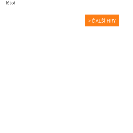
léto!
> ĎALŠÍ HRY