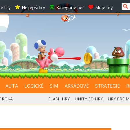
é hry
Nejlepší hry
Kategorie her
Moje hry
AUTA
LOGICKÉ
SIM
ARKÁDOVÉ
STRATEGIE
R
Y ROKA
FLASH HRY
,
UNITY 3D HRY
,
HRY PRE M