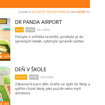
Zoraďte si
NEJLEPŠÍ
,
NEJHRÁVANEJŠÍ
nebo
NOVÉ
hry
DR PANDA AIRPORT
Sport
HTML
[31.1.2021]
Pečujte o zvířátka na letišti, posílejte je do
správných lokalit, vybírejte správně razítka.
90%
DEŇ V ŠKOLE
Zábavní
HTML
[18.4.2020]
Zábavná hra pro děti. Vraťte se zpět do školy a
splňte různé úkoly jako puzzle nebo mytí
autobusu.
86%