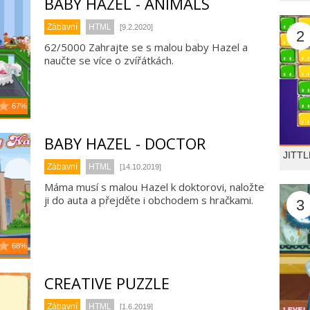
BABY HAZEL - ANIMALS
Zábavní
HTML
[9.2.2020]
2
62/5000 Zahrajte se s malou baby Hazel a
naučte se více o zvířátkách.
67%
BABY HAZEL - DOCTOR
JITT
Zábavní
HTML
[14.10.2019]
Máma musí s malou Hazel k doktorovi, naložte
ji do auta a přejděte i obchodem s hračkami.
3
68%
CREATIVE PUZZLE
Zábavní
HTML
[1.6.2019]