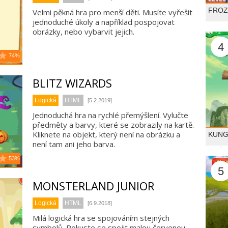
FROZ
Velmi pěkná hra pro menší děti. Musíte vyřešit
jednoduché úkoly a například pospojovat
obrázky, nebo vybarvit jejich.
4
74%
BLITZ WIZARDS
Logická
HTML
[5.2.2019]
Jednoduchá hra na rychlé přemýšlení. Vylučte
předměty a barvy, které se zobrazily na kartě.
Kliknete na objekt, který není na obrázku a
KUNG
není tam ani jeho barva.
53%
5
MONSTERLAND JUNIOR
Logická
HTML
[6.9.2018]
Milá logická hra se spojováním stejných
symbolů. Pokuste se spojit malou červenou