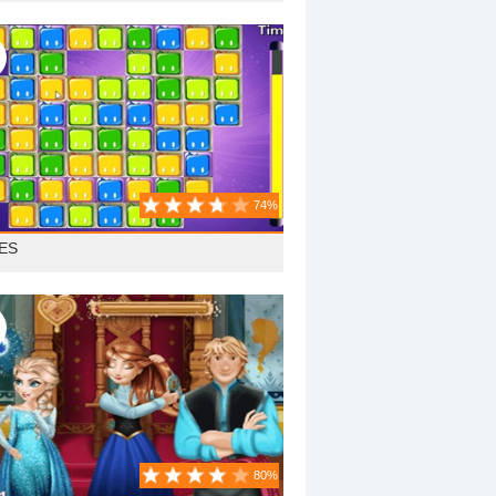
74%
LES
80%