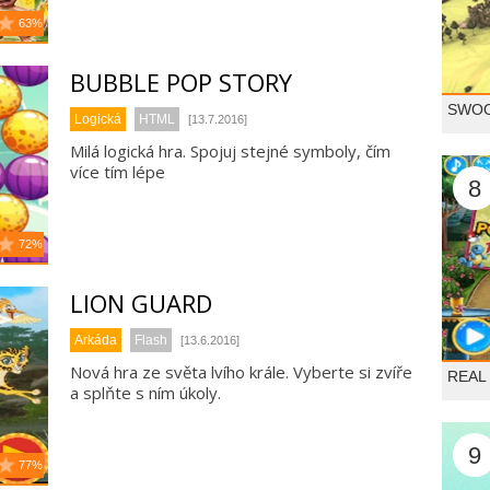
63%
BUBBLE POP STORY
SWO
Logická
HTML
[13.7.2016]
Milá logická hra. Spojuj stejné symboly, čím
více tím lépe
8
72%
LION GUARD
Arkáda
Flash
[13.6.2016]
Nová hra ze světa lvího krále. Vyberte si zvíře
REAL
a splňte s ním úkoly.
9
77%