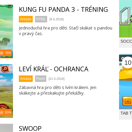
KUNG FU PANDA 3 - TRÉNING
Arkáda
HTML
[6.6.2016]
Jednoduchá hra pro děti. Stačí skákat s pandou
v pravý čas.
SOCC
76%
10
LEVÍ KRÁĽ - OCHRANCA
Arkáda
Flash
[21.5.2016]
Zábavná hra pro děti s lvím králem. Jen
skákejte a přeskakujte překážky.
63%
TAB 
SWOOP