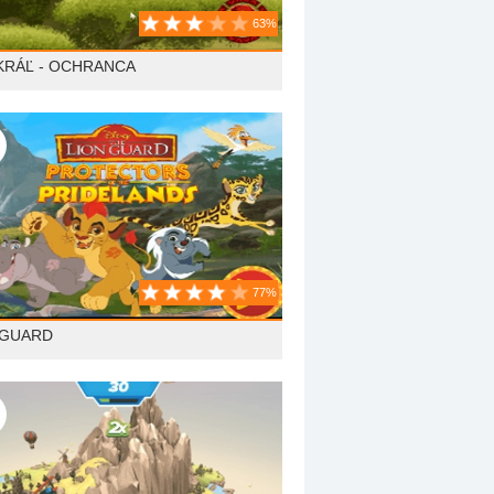
63%
 KRÁĽ - OCHRANCA
77%
 GUARD