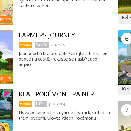
kostku s velkou.
LEVÍ
91%
FARMERS JOURNEY
6
Arkáda
WebGL
[2.6.2018]
Jednoduchá hra pro děti. Sbírejte s farmářem
ovoce na cestě. Pokuste se nasbírat co
nejvíce.
76%
LION
REAL POKÉMON TRAINER
Arkáda
HTML
[18.8.2016]
7
Nová pokémon hra, nyní se čtyřmi lokalitami a
třemi ovcemi. Ulovte všech Pokémonů.