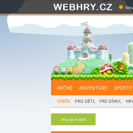
Nov
AKČNÉ
ADVENTURY
SPORTY
VÝBĚR:
PRO DĚTI
,
PRE DÍVKY
,
HR
Hry pre deti