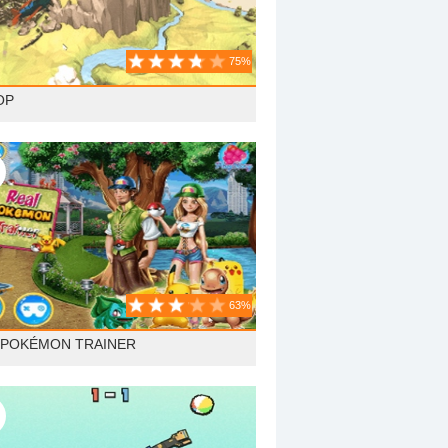
75%
OP
63%
 POKÉMON TRAINER