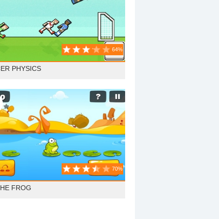
64%
ER PHYSICS
70%
THE FROG