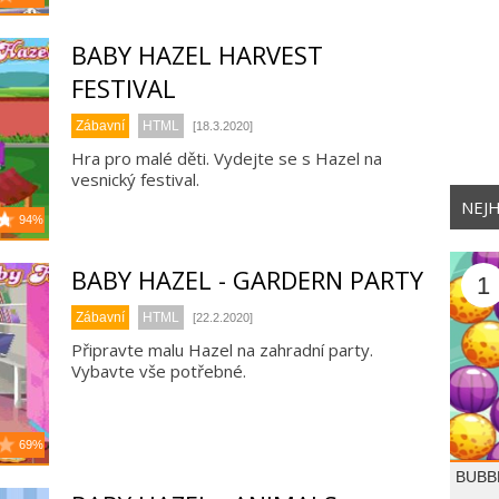
BABY HAZEL HARVEST
FESTIVAL
Zábavní
HTML
[18.3.2020]
Hra pro malé děti. Vydejte se s Hazel na
vesnický festival.
NEJH
94%
BABY HAZEL - GARDERN PARTY
1
Zábavní
HTML
[22.2.2020]
Připravte malu Hazel na zahradní party.
Vybavte vše potřebné.
69%
BUBB