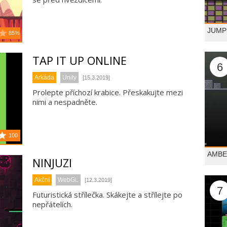
JUMP
85%
TAP IT UP ONLINE
6
Arkáda
Unity
[15.3.2019]
Prolepte příchozí krabice. Přeskakujte mezi
nimi a nespadněte.
100
AMBE
NINJUZI
Akční
WebGL
[12.3.2019]
7
Futuristická střílečka. Skákejte a střílejte po
nepřátelích.