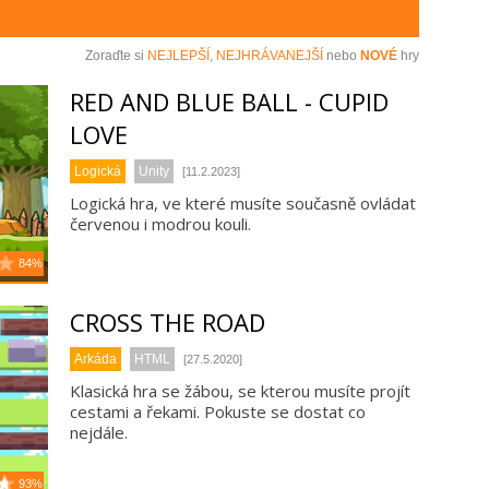
Zoraďte si
NEJLEPŠÍ
,
NEJHRÁVANEJŠÍ
nebo
NOVÉ
hry
RED AND BLUE BALL - CUPID
LOVE
Logická
Unity
[11.2.2023]
Logická hra, ve které musíte současně ovládat
červenou i modrou kouli.
84%
CROSS THE ROAD
Arkáda
HTML
[27.5.2020]
Klasická hra se žábou, se kterou musíte projít
cestami a řekami. Pokuste se dostat co
nejdále.
93%