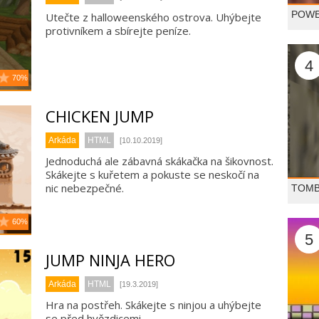
POWE
Utečte z halloweenského ostrova. Uhýbejte
protivníkem a sbírejte peníze.
4
70%
CHICKEN JUMP
Arkáda
HTML
[10.10.2019]
Jednoduchá ale zábavná skákačka na šikovnost.
Skákejte s kuřetem a pokuste se neskočí na
nic nebezpečné.
TOMB
60%
5
JUMP NINJA HERO
Arkáda
HTML
[19.3.2019]
Hra na postřeh. Skákejte s ninjou a uhýbejte
se před hvězdicemi.