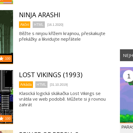
NINJA ARASHI
Akční
HTML
[16.1.2020]
Běžte s ninjou křížem krajinou, přeskakujte
překážky a likvidujte nepřátele
NEJH
100
LOST VIKINGS (1993)
1
Arkáda
HTML
[31.10.2019]
Klasická logická skákačka Lost Vikings se
vrátila ve web podobě. Můžete si ji rovnou
zahrát
100
PARA