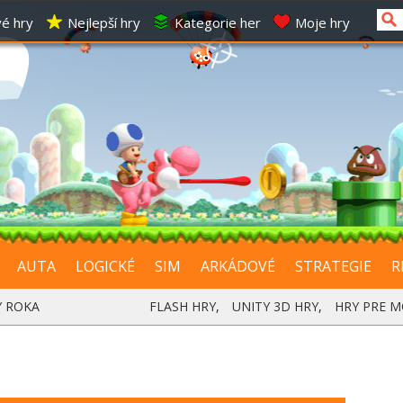
é hry
Nejlepší hry
Kategorie her
Moje hry
AUTA
LOGICKÉ
SIM
ARKÁDOVÉ
STRATEGIE
R
Y ROKA
FLASH HRY
,
UNITY 3D HRY
,
HRY PRE M