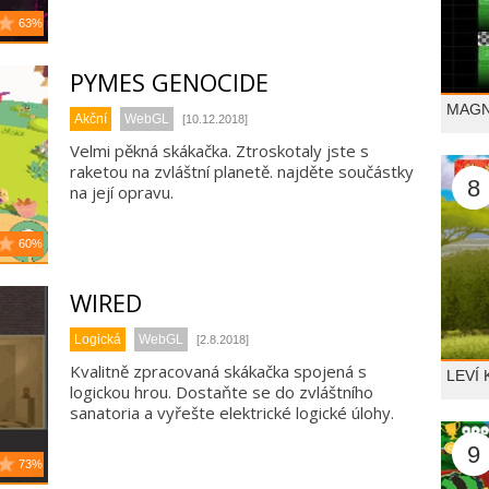
63%
PYMES GENOCIDE
MAG
Akční
WebGL
[10.12.2018]
Velmi pěkná skákačka. Ztroskotaly jste s
raketou na zvláštní planetě. najděte součástky
8
na její opravu.
60%
WIRED
Logická
WebGL
[2.8.2018]
Kvalitně zpracovaná skákačka spojená s
LEVÍ
logickou hrou. Dostaňte se do zvláštního
sanatoria a vyřešte elektrické logické úlohy.
9
73%