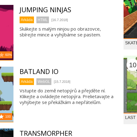
JUMPING NINJAS
Arkáda
HTML
[16.7.2018]
Skákejte s malým ninjou po obrazovce,
sbírejte mince a vyhýbáme se pastem.
SKAT
60%
10
BATLAND IO
Arkáda
WebGL
[15.7.2018]
Vstupte do země netopýrů a přejděte ní.
Klikejte a ovládejte netopýra. Prelietavajte a
vyhýbejte se překážkám a nepřátelům.
100
LAST
TRANSMORPHER