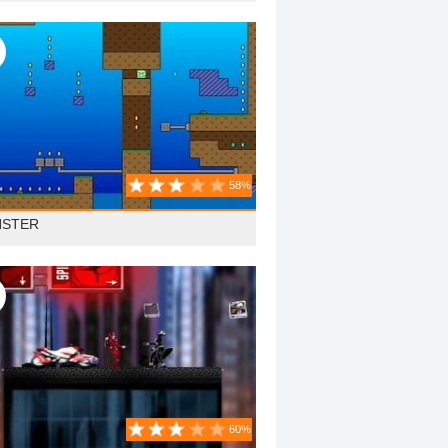
58%
STER
60%