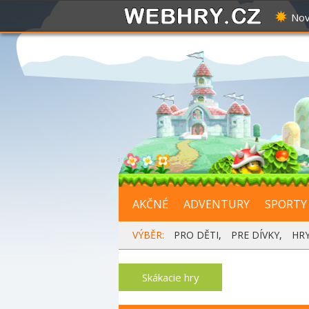
Nov
AKČNÉ
ADVENTURY
SPORTY
VÝBĚR:
PRO DĚTI
,
PRE DÍVKY
,
HR
Skákacie hry