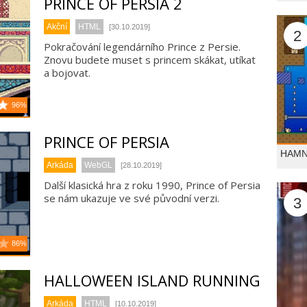
PRINCE OF PERSIA 2
Akční
HTML
[30.10.2019]
2
Pokračování legendárního Prince z Persie.
Znovu budete muset s princem skákat, utíkat
a bojovat.
96%
PRINCE OF PERSIA
HAMN
Arkáda
WebGL
[28.10.2019]
Další klasická hra z roku 1990, Prince of Persia
se nám ukazuje ve své původní verzi.
3
86%
HALLOWEEN ISLAND RUNNING
Arkáda
HTML
[10.10.2019]