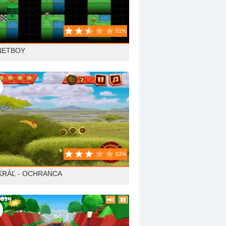
51%
NETBOY
63%
 KRÁĽ - OCHRANCA