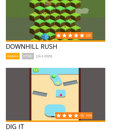
100
DOWNHILL RUSH
Arkáda
HTML
[16.4.2020]
76%
DIG IT