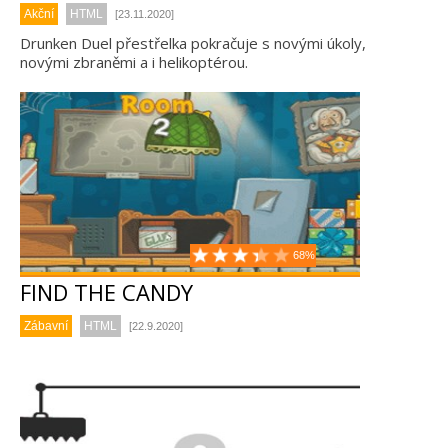
Akční
HTML
[23.11.2020]
Drunken Duel přestřelka pokračuje s novými úkoly,
novými zbraněmi a i helikoptérou.
68%
FIND THE CANDY
Zábavní
HTML
[22.9.2020]