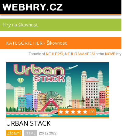
Hry na šikovnosť
KATEGÓRIE HER - Šikovnost
Zoraďte si
NEJLEPŠÍ
,
NEJHRÁVANEJŠÍ
nebo
NOVÉ
hry
100
URBAN STACK
Zábavní
HTML
[20.12.2022]