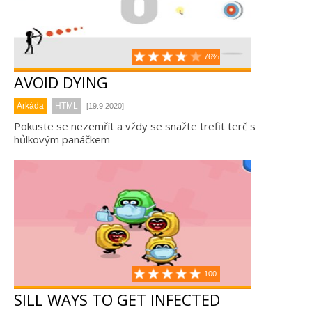
76%
AVOID DYING
Arkáda
HTML
[19.9.2020]
Pokuste se nezemřít a vždy se snažte trefit terč s
hůlkovým panáčkem
100
SILL WAYS TO GET INFECTED