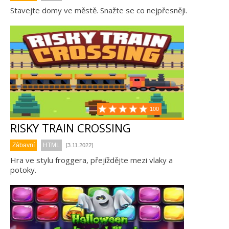
Stavejte domy ve městě. Snažte se co nejpřesněji.
100
RISKY TRAIN CROSSING
Zábavní
HTML
[3.11.2022]
Hra ve stylu froggera, přejíždějte mezi vlaky a
potoky.