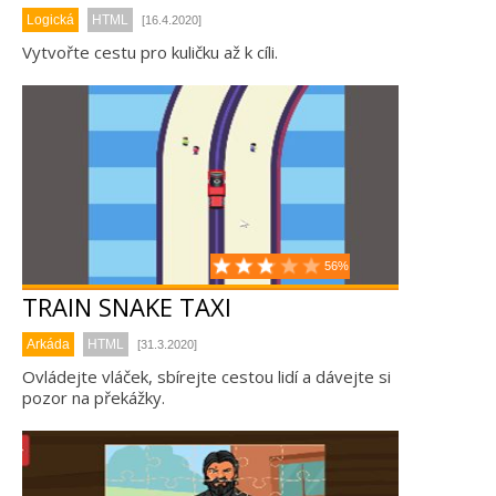
Logická
HTML
[16.4.2020]
Vytvořte cestu pro kuličku až k cíli.
56%
TRAIN SNAKE TAXI
Arkáda
HTML
[31.3.2020]
Ovládejte vláček, sbírejte cestou lidí a dávejte si
pozor na překážky.