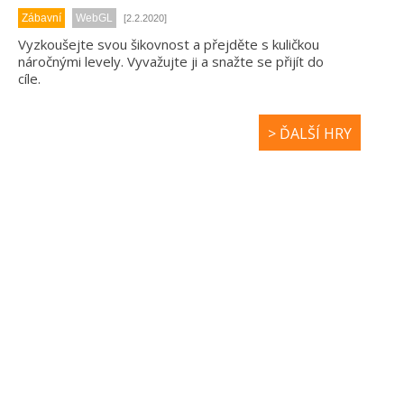
Zábavní
WebGL
[2.2.2020]
Vyzkoušejte svou šikovnost a přejděte s kuličkou
náročnými levely. Vyvažujte ji a snažte se přijít do
cíle.
> ĎALŠÍ HRY