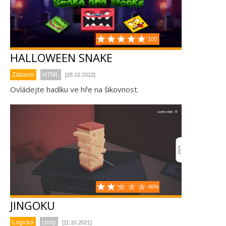
100
HALLOWEEN SNAKE
Zábavní
HTML
[28.10.2022]
Ovládejte hadíku ve hře na šikovnost.
46%
JINGOKU
Logická
Unity
[11.10.2021]