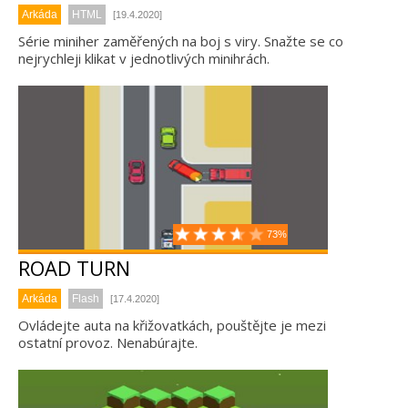
Arkáda
HTML
[19.4.2020]
Série miniher zaměřených na boj s viry. Snažte se co
nejrychleji klikat v jednotlivých minihrách.
73%
ROAD TURN
Arkáda
Flash
[17.4.2020]
Ovládejte auta na křižovatkách, pouštějte je mezi
ostatní provoz. Nenabúrajte.