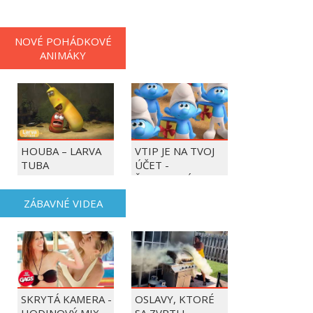
PLAYERS
NOVÉ POHÁDKOVÉ
ANIMÁKY
HOUBA – LARVA
VTIP JE NA TVOJ
TUBA
ÚČET -
ŠMOULOVÉ
ZÁBAVNÉ VIDEA
SKRYTÁ KAMERA -
OSLAVY, KTORÉ