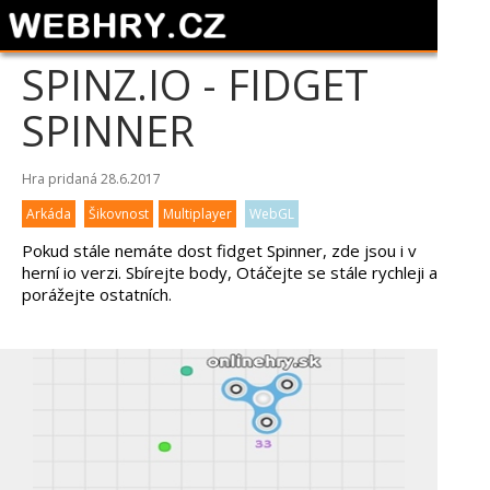
SPINZ.IO - FIDGET
SPINNER
Hra pridaná 28.6.2017
Arkáda
Šikovnost
Multiplayer
WebGL
Pokud stále nemáte dost fidget Spinner, zde jsou i v
herní io verzi. Sbírejte body, Otáčejte se stále rychleji a
porážejte ostatních.