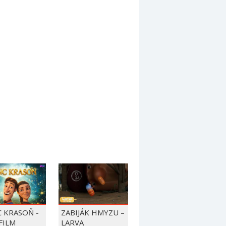
C KRASOŇ -
ZABIJÁK HMYZU –
FILM
LARVA