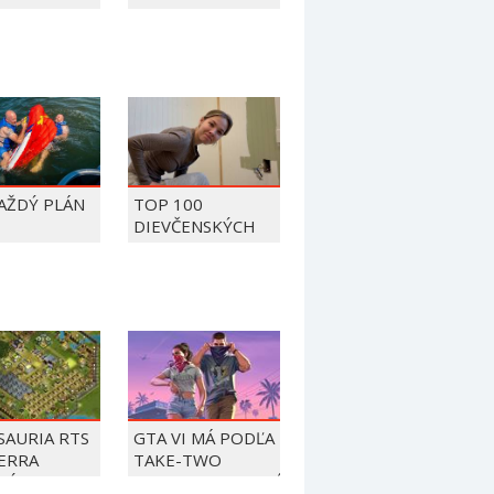
KAŽDÝ PLÁN
TOP 100
DIEVČENSKÝCH
FAILOV Z ROKU
2026
SAURIA RTS
GTA VI MÁ PODĽA
ERRA
TAKE-TWO
TÍ
BEZPRECEDENTNÉ