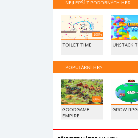
NEJLEPŠÍ Z PODOBNÝCH HER
100%
TOILET TIME
UNSTACK 
POPULÁRNÍ HRY
66%
GOODGAME
GROW RPG
EMPIRE