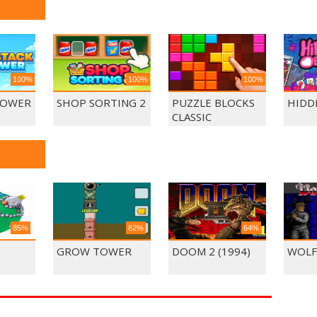
100%
100%
100%
TOWER
SHOP SORTING 2
PUZZLE BLOCKS
HIDD
CLASSIC
85%
82%
64%
GROW TOWER
DOOM 2 (1994)
WOLF