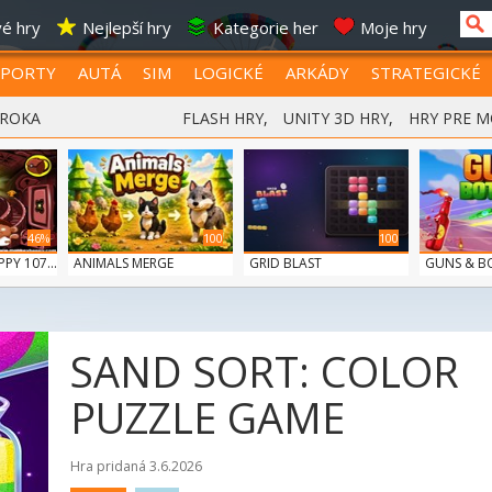
é hry
Nejlepší hry
Kategorie her
Moje hry
SPORTY
AUTÁ
SIM
LOGICKÉ
ARKÁDY
STRATEGICKÉ
 ROKA
FLASH HRY
,
UNITY 3D HRY
,
HRY PRE M
46%
100
100
Y 107...
ANIMALS MERGE
GRID BLAST
GUNS & B
SAND SORT: COLOR
PUZZLE GAME
Hra pridaná 3.6.2026