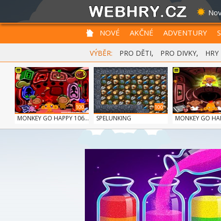
Nov
NOVÉ
AKČNÉ
ADVENTURY
VÝBĚR:
PRO DĚTI
,
PRO DIVKY
,
HRY
100
100
MONKEY GO HAPPY 106...
SPELUNKING
MONKEY GO HAPP