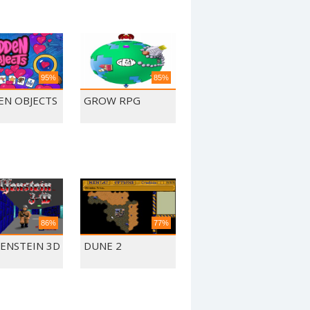
95%
85%
EN OBJECTS
GROW RPG
86%
77%
ENSTEIN 3D
DUNE 2