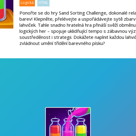
Logická
HTML
Ponořte se do hry Sand Sorting Challenge, dokonalé rela
barev! Klepněte, přelévejte a uspořádávejte sytě zbar
lahviček. Tahle snadno hratelná hra přináší svěží obměnu
logických her – spojuje uklidňující tempo s zábavnou výz
soustředěnost i strategii. Dokážete naplnit každou lahv
zvládnout umění třídění barevného písku?