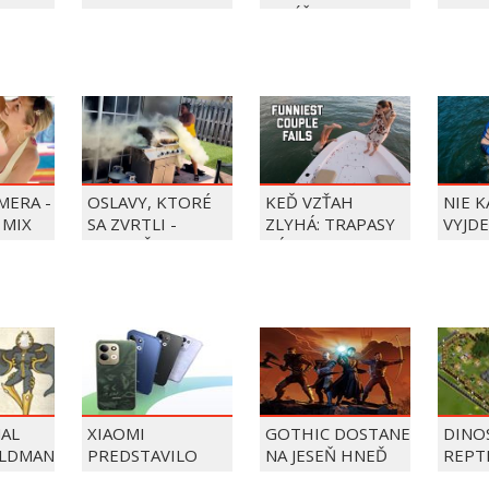
BALÍČEK PIERRE
PRECLÍK
MERA -
OSLAVY, KTORÉ
KEĎ VZŤAH
NIE 
 MIX
SA ZVRTLI -
ZLYHÁ: TRAPASY
VYJDE
NAJLEPŠIE
PÁROV
TRAPASY TÝŽDŇA
AL
XIAOMI
GOTHIC DOSTANE
DINO
OLDMAN
PREDSTAVILO
NA JESEŇ HNEĎ
REPT
REDMI 17 A
NIEKOĽKO
OPUS