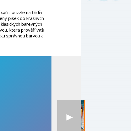
xační puzzle na třídění
vený písek do krásných
 klasických barevných
vou, která prověří vaši
ičku správnou barvou a