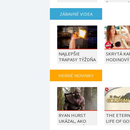
ŠMOULOVÉ
ZÁBAVNÉ VIDEA
NAJLEPŠIE
SKRYTÁ KA
TRAPASY TÝŽDŇA
HODINOVÝ
HERNÉ NOVINKY
RYAN HURST
THE ETERN
UKÁZAL, AKO
LIFE OF G
VYZERAL V ÚLOHE
- TRAILER