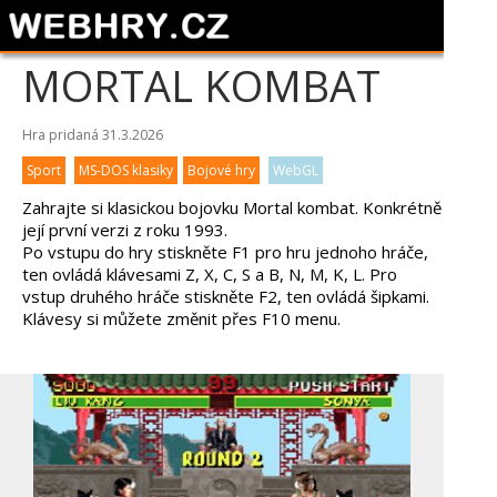
MORTAL KOMBAT
Hra pridaná 31.3.2026
Sport
MS-DOS klasiky
Bojové hry
WebGL
Zahrajte si klasickou bojovku Mortal kombat. Konkrétně
její první verzi z roku 1993.
Po vstupu do hry stiskněte F1 pro hru jednoho hráče,
ten ovládá klávesami Z, X, C, S a B, N, M, K, L. Pro
vstup druhého hráče stiskněte F2, ten ovládá šipkami.
Klávesy si můžete změnit přes F10 menu.