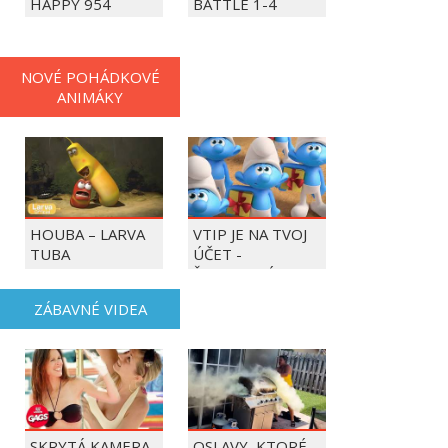
HAPPY 954
BATTLE 1-4
PLAYERS
NOVÉ POHÁDKOVÉ
ANIMÁKY
HOUBA – LARVA
VTIP JE NA TVOJ
TUBA
ÚČET -
ŠMOULOVÉ
ZÁBAVNÉ VIDEA
SKRYTÁ KAMERA -
OSLAVY, KTORÉ