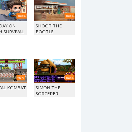
100%
100%
 DAY ON
SHOOT THE
H SURVIVAL
BOOTLE
65%
100%
AL KOMBAT
SIMON THE
SORCERER