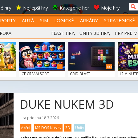
é hry
Nejlepší hry
Kategorie her
Moje hry
SPORTY
AUTÁ
SIM
LOGICKÉ
ARKÁDY
STRATEGICKÉ
 ROKA
FLASH HRY
,
UNITY 3D HRY
,
HRY PRE M
100
100
100
ICE CREAM SORT
GRID BLAST
12 MINUTE
DUKE NUKEM 3D
Hra pridaná 18.3.2026
Akční
MS-DOS klasiky
3D
Unity