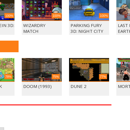
100%
100%
100%
IN 3D:
WIZARDRY
PARKING FURY
LAST
MATCH
3D: NIGHT CITY
EART
78%
75%
77%
K
DOOM (1993)
DUNE 2
MORT