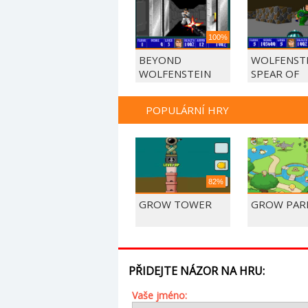
100%
BEYOND
WOLFENSTE
WOLFENSTEIN
SPEAR OF
DESTINY
POPULÁRNÍ HRY
82%
GROW TOWER
GROW PAR
PŘIDEJTE NÁZOR NA HRU:
Vaše jméno: