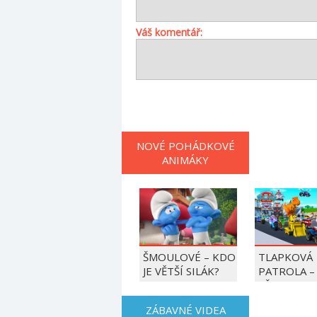
Váš komentář:
NOVÉ POHÁDKOVÉ
ANIMÁKY
ŠMOULOVÉ – KDO
TLAPKOVÁ
JE VĚTŠÍ SILÁK?
PATROLA –
VŠECHNY T
DO AKCE!
ZÁBAVNÉ VIDEA