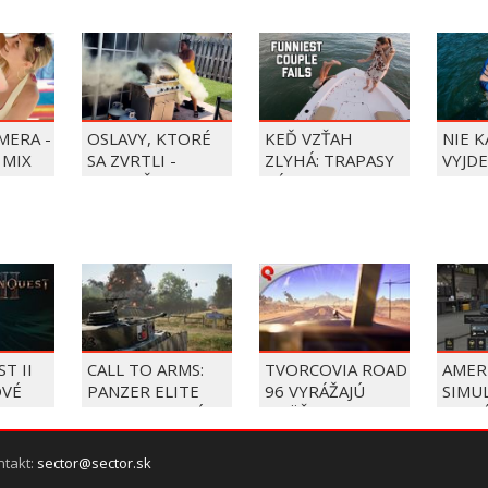
MERA -
OSLAVY, KTORÉ
KEĎ VZŤAH
NIE 
 MIX
SA ZVRTLI -
ZLYHÁ: TRAPASY
VYJDE
NAJLEPŠIE
PÁROV
TRAPASY TÝŽDŇA
T II
CALL TO ARMS:
TVORCOVIA ROAD
AMER
OVÉ
PANZER ELITE
96 VYRÁŽAJÚ
SIMU
STERY
DOSTAL VEĽKÚ
OPÄŤ NA CESTY
PRIDÁ
AKTUALIZÁCIU
KTOR
ROBÍ
ntakt:
sector@sector.sk
OBJA