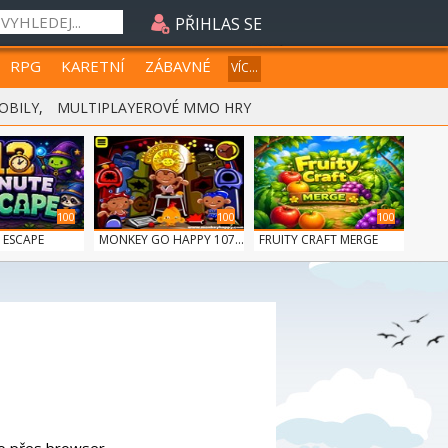
PŘIHLAS SE
RPG
KARETNÍ
ZÁBAVNÉ
VÍC...
OBILY
,
MULTIPLAYEROVÉ MMO HRY
100
100
100
 ESCAPE
MONKEY GO HAPPY 107...
FRUITY CRAFT MERGE