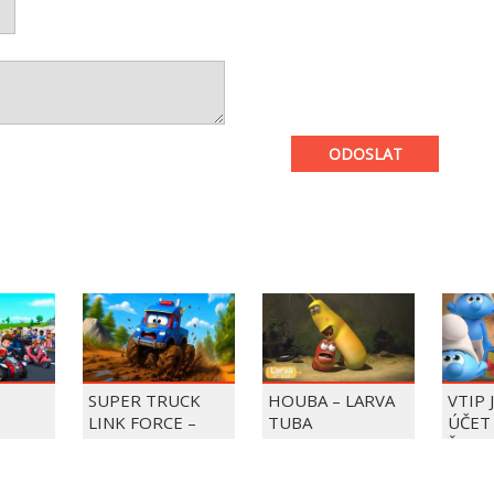
ODOSLAT
SUPER TRUCK
HOUBA – LARVA
VTIP 
LINK FORCE –
TUBA
ÚČET 
LAPKY
SUPER TRUCK
ŠMOU
ZACHRAŇUJE DEN
ZMRZLINY!