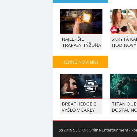
NAJLEPŠIE
SKRYTÁ KA
TRAPASY TÝŽDŇA
HODINOVÝ
HERNÉ NOVINKY
BREATHEDGE 2
TITAN QUES
VYŠLO V EARLY
DOSTAL N
ACCESS, PRVÝ
SPIRIT MA
DIEL EŠTE DNES
ZÍSKATE ZDARMA
(c) 2019 SECTOR Online Entertainment / ko