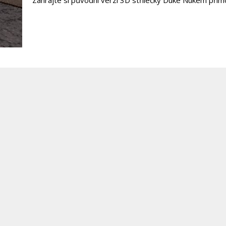
Zahrajte si původní verzi 3D střílečky Duke Nukem pří