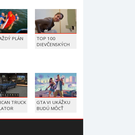
KAŽDÝ PLÁN
TOP 100
DIEVČENSKÝCH
FAILOV Z ROKU
2026
ICAN TRUCK
GTA VI UKÁŽKU
LATOR
BUDÚ MÔCŤ
 ATLAS,
STREAMERI
Ý Z JAZDY
OKAMŽITE
 TURISTICKÉ
PREBERAŤ Z
VOVANIE
NETFLIXU