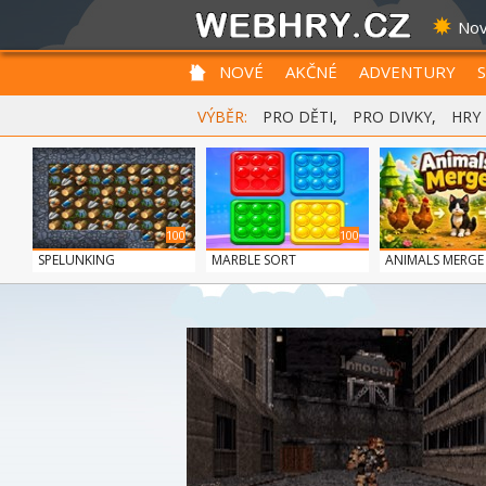
Nov
NOVÉ
AKČNÉ
ADVENTURY
VÝBĚR:
PRO DĚTI
,
PRO DIVKY
,
HRY
100
100
SPELUNKING
MARBLE SORT
ANIMALS MERGE
100
GUNS & BOTTLES