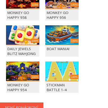
116%
100%
MONKEY GO
MONKEY GO
HAPPY 958
HAPPY 956
100%
100%
DAILY JEWELS
BOAT MANIA!
BLITZ MAHJONG
100%
100%
MONKEY GO
STICKMAN
HAPPY 954
BATTLE 1-4
PLAYERS
NOVÉ POHÁDKOVÉ