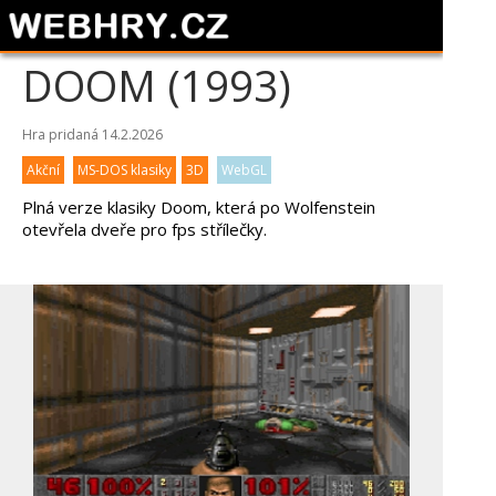
DOOM (1993)
Hra pridaná 14.2.2026
Akční
MS-DOS klasiky
3D
WebGL
Plná verze klasiky Doom, která po Wolfenstein
otevřela dveře pro fps střílečky.