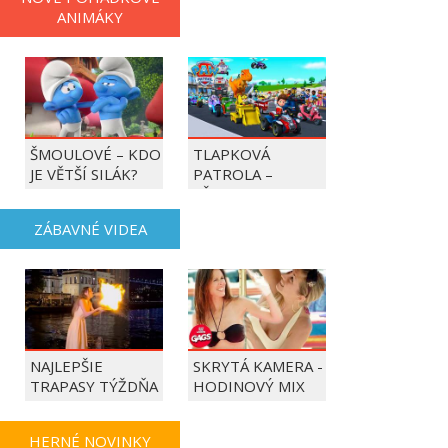
ANIMÁKY
ŠMOULOVÉ – KDO
TLAPKOVÁ
JE VĚTŠÍ SILÁK?
PATROLA –
VŠECHNY TLAPKY
DO AKCE!
ZÁBAVNÉ VIDEA
NAJLEPŠIE
SKRYTÁ KAMERA -
TRAPASY TÝŽDŇA
HODINOVÝ MIX
HERNÉ NOVINKY