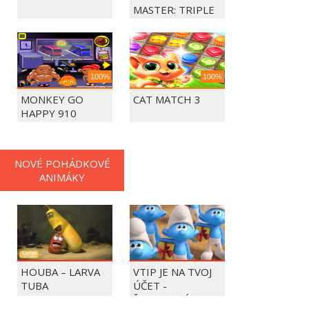
MASTER: TRIPLE
MATCH
100%
100%
MONKEY GO
CAT MATCH 3
HAPPY 910
NOVÉ POHÁDKOVÉ
ANIMÁKY
HOUBA – LARVA
VTIP JE NA TVOJ
TUBA
ÚČET -
ŠMOULOVÉ