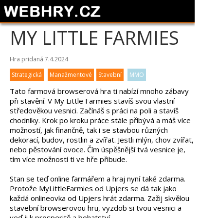
MY LITTLE FARMIES
Hra pridaná 7.4.2024
Strategická
Manažmentové
Stavební
MMO
Tato farmová browserová hra ti nabízí mnoho zábavy
při stavění. V My Little Farmies stavíš svou vlastní
středověkou vesnici. Začínáš s práci na poli a stavíš
chodníky. Krok po kroku práce stále přibývá a máš více
možností, jak finančně, tak i se stavbou různých
dekorací, budov, rostlin a zvířat. Jestli mlýn, chov zvířat,
nebo pěstování ovoce. Čím úspěšnější tvá vesnice je,
tím více možností ti ve hře přibude.
Stan se teď online farmářem a hraj nyní také zdarma.
Protože MyLittleFarmies od Upjers se dá tak jako
každá onlineovka od Upjers hrát zdarma. Zažij skvělou
stavební browserovou hru, vyzdob si tvou vesnici a
veď ji k prosperitě a bohatství.