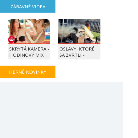
ZÁBAVNÉ VIDEA
SKRYTÁ KAMERA -
OSLAVY, KTORÉ
HODINOVÝ MIX
SA ZVRTLI -
NAJLEPŠIE
TRAPASY TÝŽDŇA
HERNÉ NOVINKY
ENDLESS LEGEND
XBOX TESTUJE
2 OPUSTÍ
NAHRÁVANIE
PREDBEŽNÝ
HLASOVÉHO
PRÍSTUP A
CHATU, OBNOVU