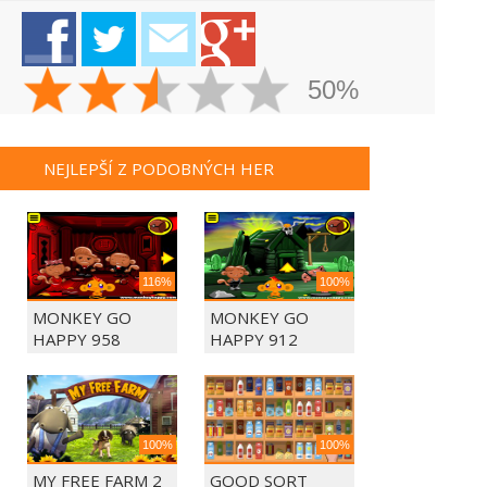
50%
NEJLEPŠÍ Z PODOBNÝCH HER
116%
100%
MONKEY GO
MONKEY GO
HAPPY 958
HAPPY 912
100%
100%
MY FREE FARM 2
GOOD SORT