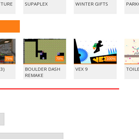
NTURE
SUPAPLEX
WINTER GIFTS
PARK
75%
70%
100%
3)
BOULDER DASH
VEX 9
TOIL
REMAKE