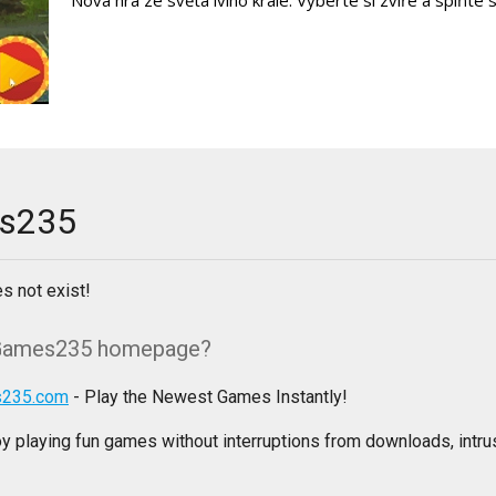
Nová hra ze světa lvího krále. Vyberte si zvíře a splňte s