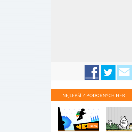
NEJLEPŠÍ Z PODOBNÝCH HER
100%