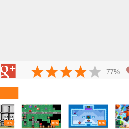
77%
100%
81%
80%