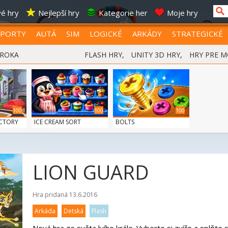
é hry
Nejlepší hry
Kategorie her
Moje hry
SPORTY
AUTÁ
SIM
LOGICKÉ
ARKÁDY
STRATEGICKÉ
 ROKA
FLASH HRY
,
UNITY 3D HRY
,
HRY PRE M
100
100
100
CTORY
ICE CREAM SORT
BOLTS
LION GUARD
Hra pridaná 13.6.2016
Arkáda
Detská
Flash