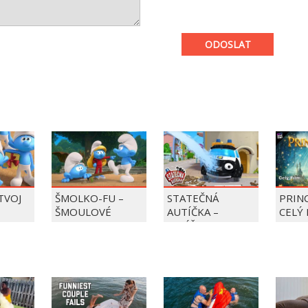
ODOSLAT
 TVOJ
ŠMOLKO-FU –
STATEČNÁ
PRIN
ŠMOULOVÉ
AUTÍČKA –
CELÝ 
BALÍČEK PIERRE
PRECLÍK