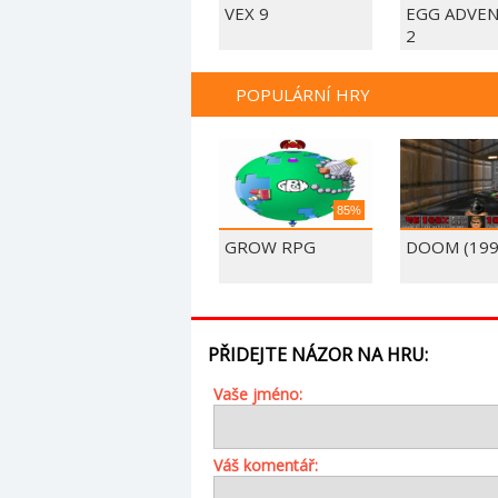
VEX 9
EGG ADVE
2
POPULÁRNÍ HRY
85%
GROW RPG
DOOM (199
PŘIDEJTE NÁZOR NA HRU:
Vaše jméno:
Váš komentář: