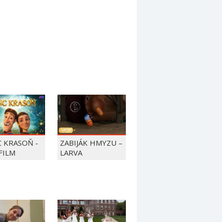
C KRASOŇ -
ZABIJÁK HMYZU –
FILM
LARVA