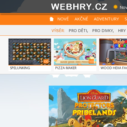
Nov
NOVÉ
AKČNÉ
ADVENTURY
VÝBĚR:
PRO DĚTI
,
PRO DIVKY
,
HRY
100
100
SPELUNKING
PIZZA MAKER
WOOD HEXA FA