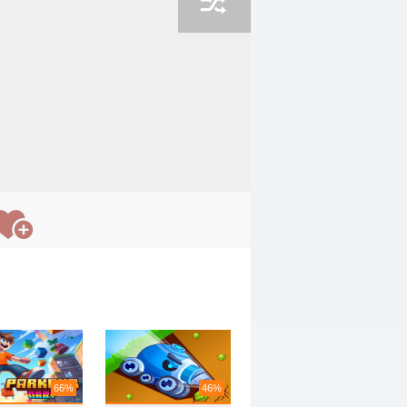
66%
46%