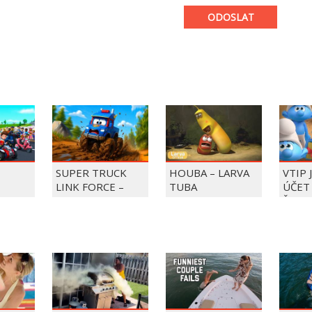
ODOSLAT
SUPER TRUCK
HOUBA – LARVA
VTIP 
LINK FORCE –
TUBA
ÚČET 
LAPKY
SUPER TRUCK
ŠMOU
ZACHRAŇUJE DEN
ZMRZLINY!