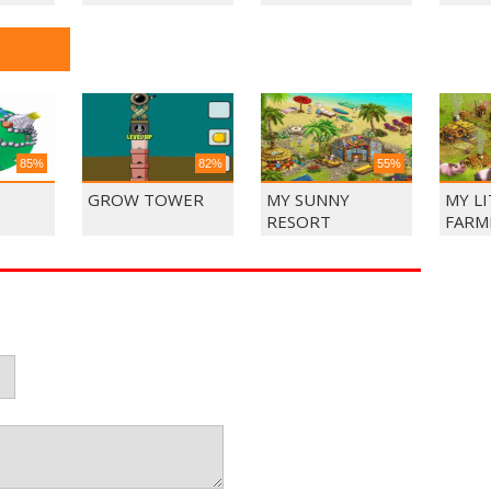
85%
82%
55%
GROW TOWER
MY SUNNY
MY L
RESORT
FARM