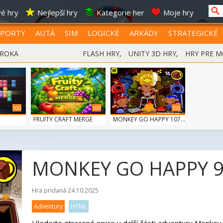
é hry
Nejlepší hry
Kategorie her
Moje hry
SPORTY
AUTÁ
SIM
LOGICKÉ
ARKÁDY
STRATEGICKÉ
 ROKA
FLASH HRY
,
UNITY 3D HRY
,
HRY PRE M
100
100
100
FRUITY CRAFT MERGE
MONKEY GO HAPPY 107...
MONKEY GO HAPPY 
Hra pridaná 24.10.2025
Adventury
HTML