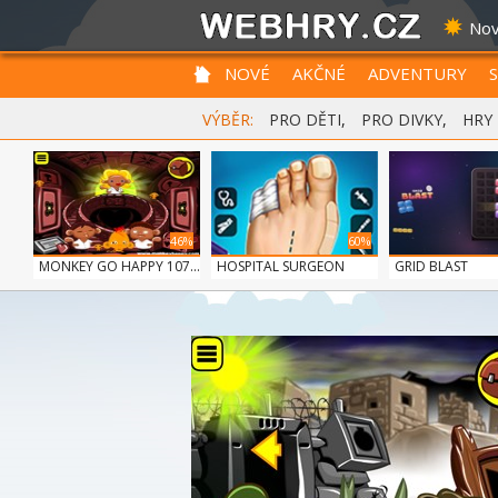
Nov
NOVÉ
AKČNÉ
ADVENTURY
VÝBĚR:
PRO DĚTI
,
PRO DIVKY
,
HRY
46%
60%
MONKEY GO HAPPY 107...
HOSPITAL SURGEON
GRID BLAST
DO...