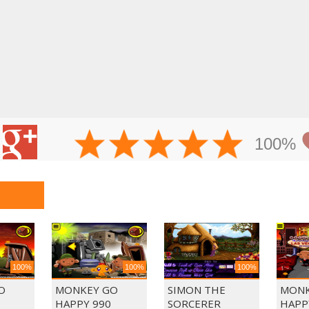
100%
100%
100%
100%
O
MONKEY GO
SIMON THE
MONK
HAPPY 990
SORCERER
HAPP