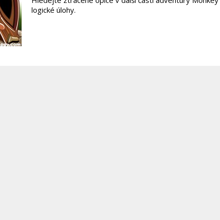
Hledejte ztracené opice v další části adventury Monke
logické úlohy.