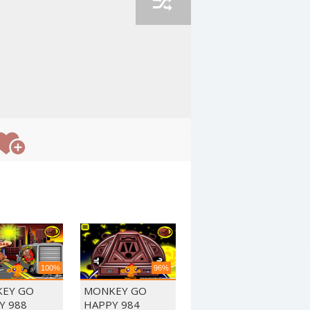
100%
96%
EY GO
MONKEY GO
Y 988
HAPPY 984