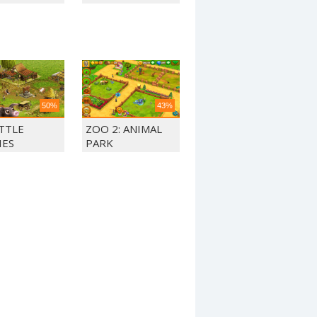
50%
43%
ITTLE
ZOO 2: ANIMAL
IES
PARK