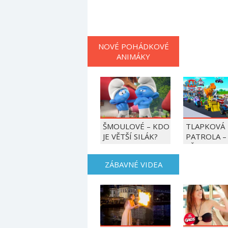
NOVÉ POHÁDKOVÉ
ANIMÁKY
ŠMOULOVÉ – KDO
TLAPKOVÁ
JE VĚTŠÍ SILÁK?
PATROLA –
VŠECHNY T
DO AKCE!
ZÁBAVNÉ VIDEA