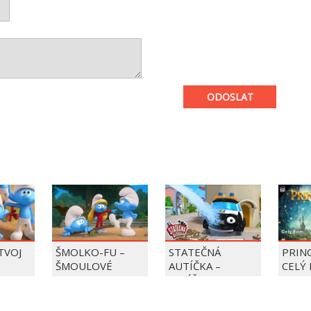
ODOSLAT
 TVOJ
ŠMOLKO-FU –
STATEČNÁ
PRIN
ŠMOULOVÉ
AUTÍČKA –
CELÝ 
BALÍČEK PIERRE
PRECLÍK