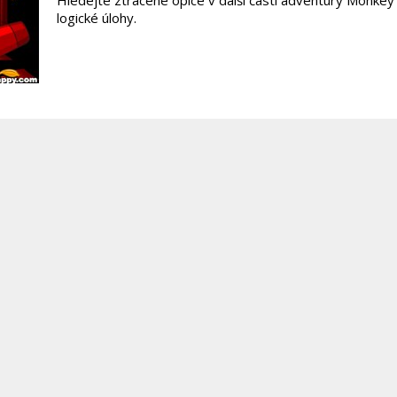
Hledejte ztracené opice v další části adventury Monke
logické úlohy.