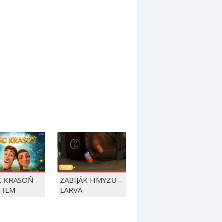
C KRASOŇ -
ZABIJÁK HMYZU –
FILM
LARVA