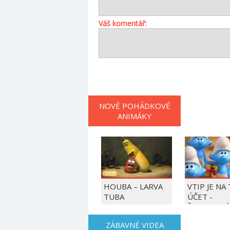
Váš komentář:
NOVÉ POHÁDKOVÉ
ANIMÁKY
HOUBA – LARVA
VTIP JE NA
TUBA
ÚČET -
ŠMOULOVÉ
ZÁBAVNÉ VIDEA