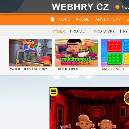
Nov
NOVÉ
AKČNÉ
ADVENTURY
VÝBĚR:
PRO DĚTI
,
PRO DIVKY
,
HRY
100
100
WOOD HEXA FACTORY
TRUCKTOPOLIS
MARBLE SORT
COOKIN...