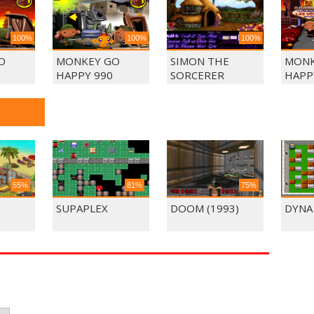
100%
100%
100%
O
MONKEY GO
SIMON THE
MONK
HAPPY 990
SORCERER
HAPP
55%
81%
75%
SUPAPLEX
DOOM (1993)
DYNA