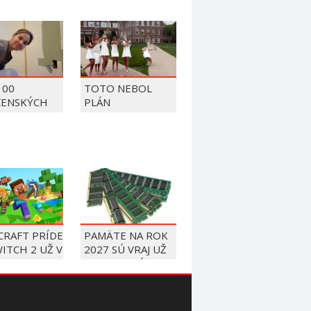
100
TOTO NEBOL
ČENSKÝCH
PLÁN
OV Z ROKU
CRAFT PRÍDE
PAMÄTE NA ROK
ITCH 2 UŽ V
2027 SÚ VRAJ UŽ
BRI
VYPREDANÉ