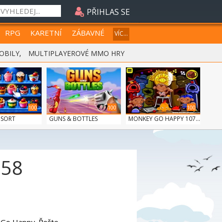
PŘIHLAS SE
RPG
KARETNÍ
ZÁBAVNÉ
VÍC...
OBILY
,
MULTIPLAYEROVÉ MMO HRY
100
100
100
 SORT
GUNS & BOTTLES
MONKEY GO HAPPY 107...
958