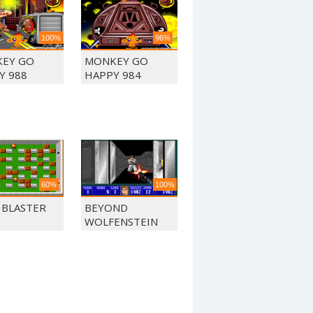
100%
96%
EY GO
MONKEY GO
Y 988
HAPPY 984
60%
100%
 BLASTER
BEYOND
WOLFENSTEIN