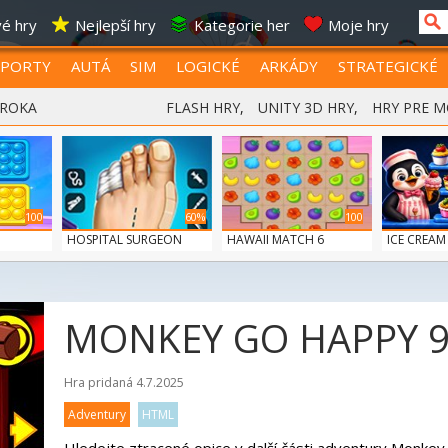
é hry
Nejlepší hry
Kategorie her
Moje hry
SPORTY
AUTÁ
SIM
LOGICKÉ
ARKÁDY
STRATEGICKÉ
 ROKA
FLASH HRY
,
UNITY 3D HRY
,
HRY PRE M
100
60%
100
HOSPITAL SURGEON
HAWAII MATCH 6
ICE CREAM
DO...
MONKEY GO HAPPY 
Hra pridaná 4.7.2025
Adventury
HTML