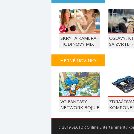
SKRYTÁ KAMERA -
OSLAVY, K
HODINOVÝ MIX
SA ZVRTLI -
NAJLEPŠIE
TRAPASY T
HERNÉ NOVINKY
VO FANTASY
ZDRAŽOVAN
NETWORK BOJUJE
KOMPONE
MODROVLASÁ
POKRAČUJE
HRDINKA S
VÝROBCOV
DÁŽDNIKOM
ZVYŠUJÚ C
(c) 2019 SECTOR Online Entertainment / ko
ZÁKLADNÝ