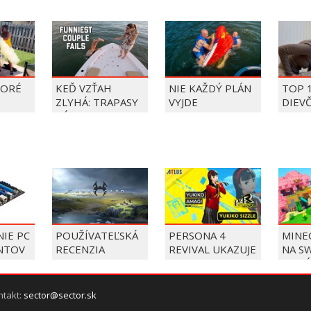
TORÉ
KEĎ VZŤAH
NIE KAŽDÝ PLÁN
TOP 
ZLYHÁ: TRAPASY
VYJDE
DIEV
PÁROV
FAIL
ÝŽDŇA
2026
IE PC
POUŽÍVATEĽSKÁ
PERSONA 4
MINE
NTOV
RECENZIA
REVIVAL UKAZUJE
NA SW
,
NORTHGARD
YUKIKO
OKTÓ
IA
ENY
ntakt:
sector@sector.sk
CH