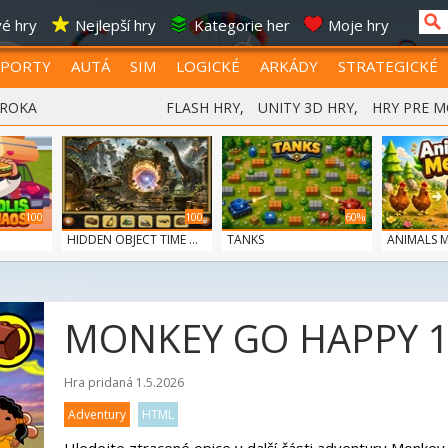
é hry
Nejlepší hry
Kategorie her
Moje hry
SPORTY
AUTÁ
SIM
LOGICKÉ
ARKÁDY
STRATEGICKÉ
 ROKA
FLASH HRY
,
UNITY 3D HRY
,
HRY PRE M
100
100
60%
HIDDEN OBJECT TIME ...
TANKS
ANIMALS 
MONKEY GO HAPPY 
Hra pridaná 1.5.2026
Adventury
HTML