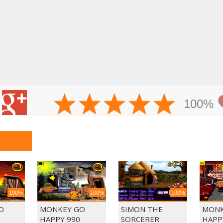
100%
100%
100%
100%
O
MONKEY GO
SIMON THE
MONK
HAPPY 990
SORCERER
HAPP