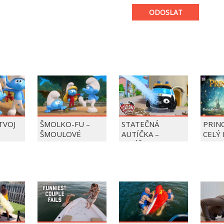
ODOSLAT
 TVOJ
ŠMOLKO-FU –
STATEČNÁ
PRIN
ŠMOULOVÉ
AUTÍČKA –
CELÝ 
BALÍČEK PIERRE
PRECLÍK