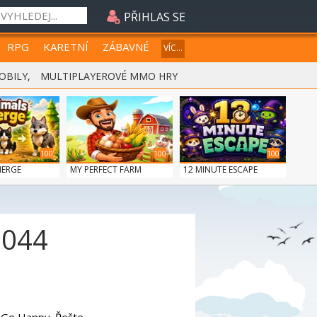
PŘIHLAS SE
RPG
KARETNÍ
ZÁBAVNÉ
VÍC...
OBILY
,
MULTIPLAYEROVÉ MMO HRY
100
100
100
MERGE
MY PERFECT FARM
12 MINUTE ESCAPE
1044