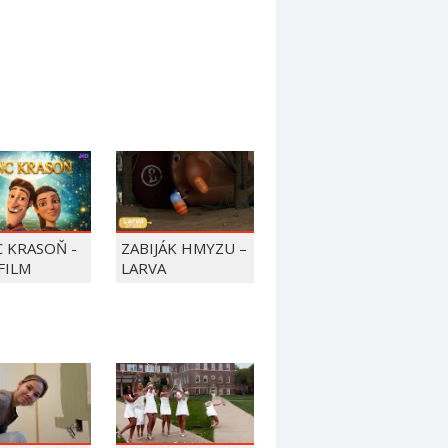
C KRASOŇ -
ZABIJÁK HMYZU –
FILM
LARVA