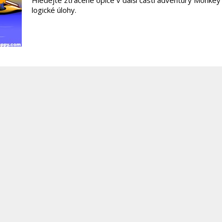
Hledejte ztracené opice v další části adventury Monke
logické úlohy.