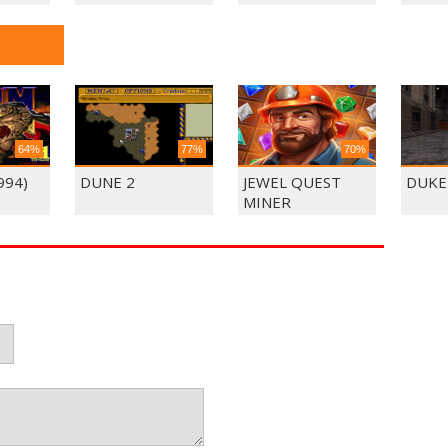
64%
77%
70%
994)
DUNE 2
JEWEL QUEST
DUKE
MINER