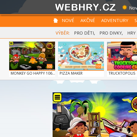
Nov
NOVÉ
AKČNÉ
ADVENTURY
VÝBĚR:
PRO DĚTI
,
PRO DIVKY
,
HRY
100
100
MONKEY GO HAPPY 106...
PIZZA MAKER
TRUCKTOPOLIS
COOKIN...
100
100
SIEGE BREAK
GUNS & BOTTLES