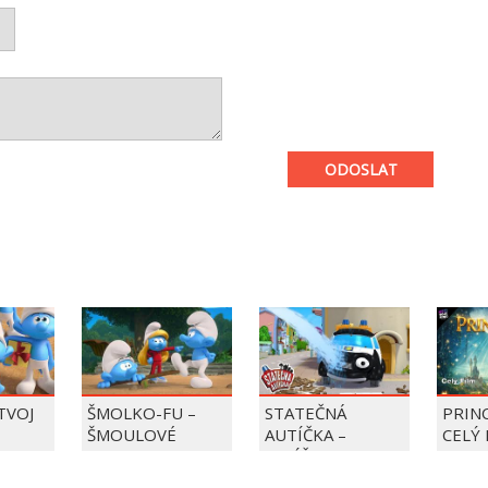
ODOSLAT
 TVOJ
ŠMOLKO-FU –
STATEČNÁ
PRIN
ŠMOULOVÉ
AUTÍČKA –
CELÝ 
BALÍČEK PIERRE
PRECLÍK