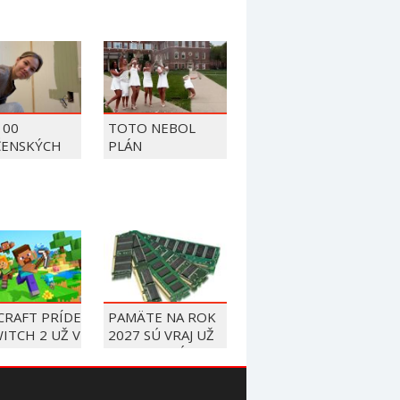
100
TOTO NEBOL
ČENSKÝCH
PLÁN
OV Z ROKU
CRAFT PRÍDE
PAMÄTE NA ROK
ITCH 2 UŽ V
2027 SÚ VRAJ UŽ
BRI
VYPREDANÉ