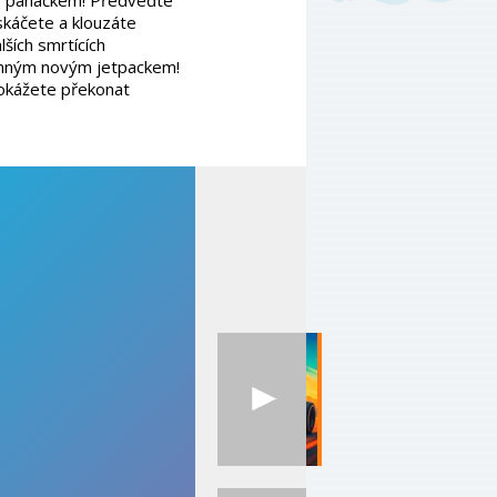
k s panáčkem! Předveďte
káčete a klouzáte
ších smrtících
onným novým jetpackem!
okážete překonat