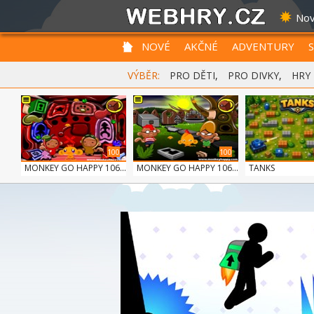
Nov
NOVÉ
AKČNÉ
ADVENTURY
VÝBĚR:
PRO DĚTI
,
PRO DIVKY
,
HRY
100
100
MONKEY GO HAPPY 106...
MONKEY GO HAPPY 106...
TANKS