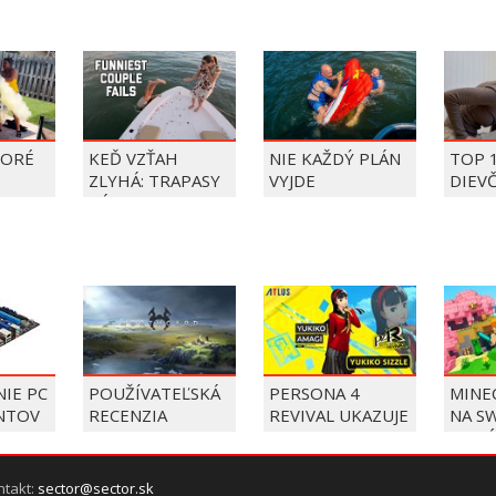
TORÉ
KEĎ VZŤAH
NIE KAŽDÝ PLÁN
TOP 
ZLYHÁ: TRAPASY
VYJDE
DIEV
PÁROV
FAIL
ÝŽDŇA
2026
IE PC
POUŽÍVATEĽSKÁ
PERSONA 4
MINE
NTOV
RECENZIA
REVIVAL UKAZUJE
NA SW
,
NORTHGARD
YUKIKO
OKTÓ
IA
ENY
ntakt:
sector@sector.sk