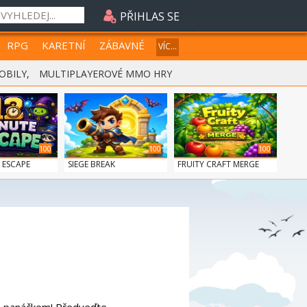
PŘIHLAS SE
RPG
KARETNÍ
ZÁBAVNÉ
VÍC...
OBILY
,
MULTIPLAYEROVÉ MMO HRY
100
100
100
 ESCAPE
SIEGE BREAK
FRUITY CRAFT MERGE