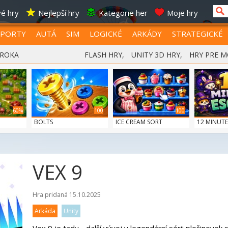
é hry
Nejlepší hry
Kategorie her
Moje hry
SPORTY
AUTÁ
SIM
LOGICKÉ
ARKÁDY
STRATEGICKÉ
 ROKA
FLASH HRY
,
UNITY 3D HRY
,
HRY PRE M
60%
100
100
BOLTS
ICE CREAM SORT
12 MINUTE
VEX 9
Hra pridaná 15.10.2025
Arkáda
Unity