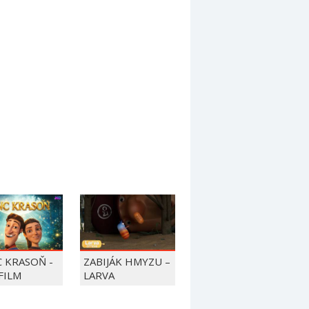
C KRASOŇ -
ZABIJÁK HMYZU –
FILM
LARVA