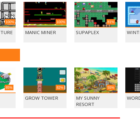
100%
100%
81%
NTURE
MANIC MINER
SUPAPLEX
WINT
85%
82%
55%
GROW TOWER
MY SUNNY
WORD
RESORT