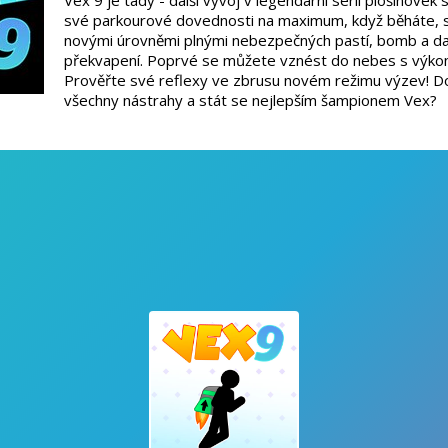
Vex 9 je tady - další vývoj v legendární sérii plošinove
své parkourové dovednosti na maximum, když běháte, s
novými úrovněmi plnými nebezpečných pastí, bomb a dal
překvapení. Poprvé se můžete vznést do nebes s výk
Prověřte své reflexy ve zbrusu novém režimu výzev! D
všechny nástrahy a stát se nejlepším šampionem Vex?