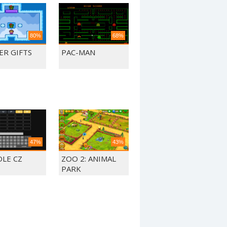
80%
68%
ER GIFTS
PAC-MAN
47%
43%
LE CZ
ZOO 2: ANIMAL
PARK