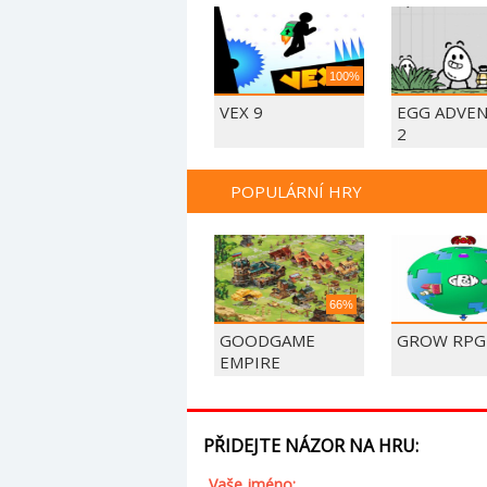
100%
VEX 9
EGG ADVE
2
POPULÁRNÍ HRY
66%
GOODGAME
GROW RPG
EMPIRE
PŘIDEJTE NÁZOR NA HRU:
Vaše jméno: