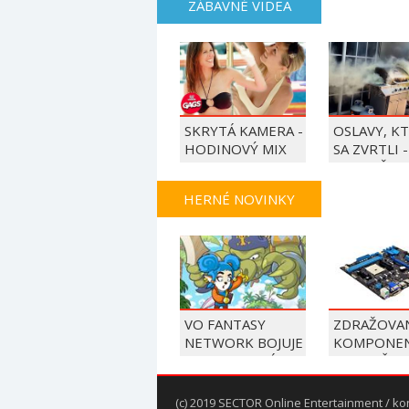
ZÁBAVNÉ VIDEA
SKRYTÁ KAMERA -
OSLAVY, K
HODINOVÝ MIX
SA ZVRTLI -
NAJLEPŠIE
TRAPASY T
HERNÉ NOVINKY
VO FANTASY
ZDRAŽOVAN
NETWORK BOJUJE
KOMPONE
MODROVLASÁ
POKRAČUJE
HRDINKA S
VÝROBCOV
DÁŽDNIKOM
ZVYŠUJÚ C
(c) 2019 SECTOR Online Entertainment / ko