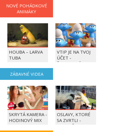
NOVÉ POHÁDKOVÉ
ANIMÁKY
HOUBA – LARVA
VTIP JE NA TVOJ
TUBA
ÚČET -
ŠMOULOVÉ
ZÁBAVNÉ VIDEA
SKRYTÁ KAMERA -
OSLAVY, KTORÉ
HODINOVÝ MIX
SA ZVRTLI -
NAJLEPŠIE