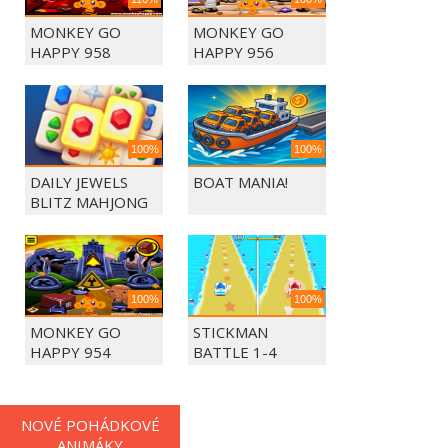
MONKEY GO
MONKEY GO
HAPPY 958
HAPPY 956
100%
100%
DAILY JEWELS
BOAT MANIA!
BLITZ MAHJONG
100%
100%
MONKEY GO
STICKMAN
HAPPY 954
BATTLE 1-4
PLAYERS
NOVÉ POHÁDKOVÉ
ANIMÁKY