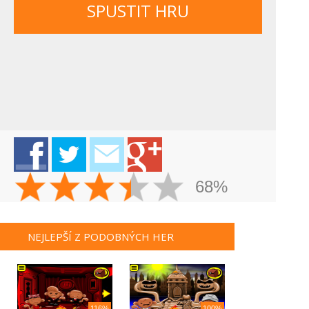
SPUSTIT HRU
68%
NEJLEPŠÍ Z PODOBNÝCH HER
116%
100%