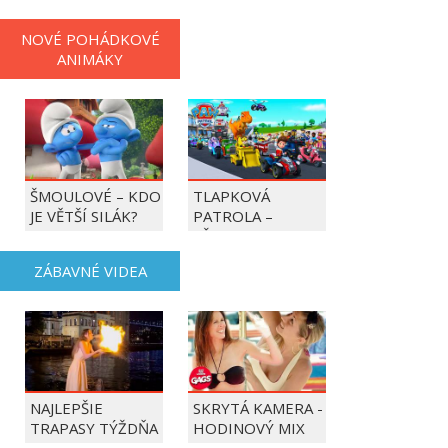
NOVÉ POHÁDKOVÉ
ANIMÁKY
ŠMOULOVÉ – KDO
TLAPKOVÁ
JE VĚTŠÍ SILÁK?
PATROLA –
VŠECHNY TLAPKY
DO AKCE!
ZÁBAVNÉ VIDEA
NAJLEPŠIE
SKRYTÁ KAMERA -
TRAPASY TÝŽDŇA
HODINOVÝ MIX