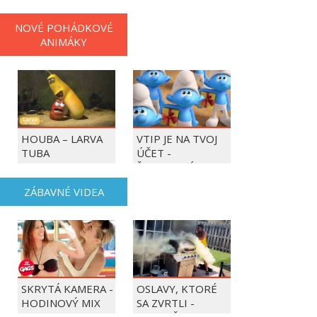
NOVÉ POHÁDKOVÉ
ANIMÁKY
HOUBA – LARVA
VTIP JE NA TVOJ
TUBA
ÚČET -
ŠMOULOVÉ
ZÁBAVNÉ VIDEA
SKRYTÁ KAMERA -
OSLAVY, KTORÉ
HODINOVÝ MIX
SA ZVRTLI -