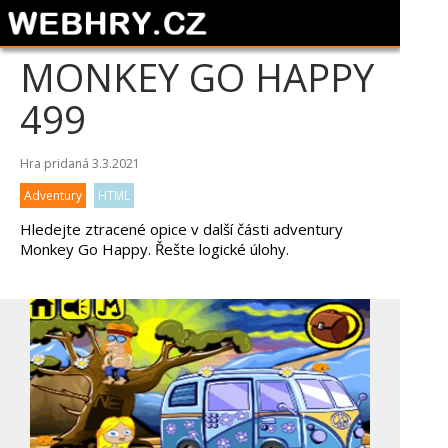
MONKEY GO HAPPY
499
Hra pridaná 3.3.2021
Adventury
HTML
Hledejte ztracené opice v další části adventury
Monkey Go Happy. Řešte logické úlohy.