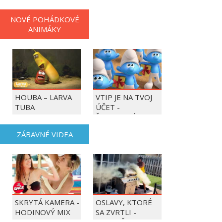
NOVÉ POHÁDKOVÉ
ANIMÁKY
HOUBA – LARVA
VTIP JE NA TVOJ
TUBA
ÚČET -
ŠMOULOVÉ
ZÁBAVNÉ VIDEA
SKRYTÁ KAMERA -
OSLAVY, KTORÉ
HODINOVÝ MIX
SA ZVRTLI -