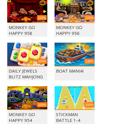
116%
100%
MONKEY GO
MONKEY GO
HAPPY 958
HAPPY 956
100%
100%
DAILY JEWELS
BOAT MANIA!
BLITZ MAHJONG
100%
100%
MONKEY GO
STICKMAN
HAPPY 954
BATTLE 1-4
PLAYERS