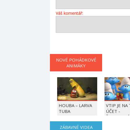
Váš komentář:
NOVÉ POHÁDKOVÉ
ANIMÁKY
HOUBA – LARVA
VTIP JE NA
TUBA
ÚČET -
ŠMOULOVÉ
ZÁBAVNÉ VIDEA