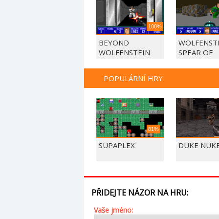
100%
BEYOND
WOLFENSTE
WOLFENSTEIN
SPEAR OF
DESTINY
POPULÁRNÍ HRY
81%
SUPAPLEX
DUKE NUK
PŘIDEJTE NÁZOR NA HRU:
Vaše jméno: