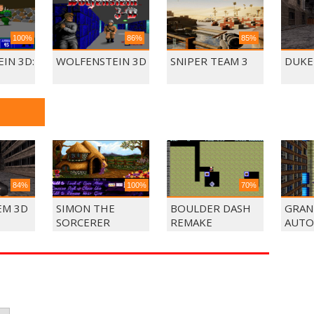
100%
86%
85%
IN 3D:
WOLFENSTEIN 3D
SNIPER TEAM 3
DUKE
84%
100%
70%
EM 3D
SIMON THE
BOULDER DASH
GRAN
SORCERER
REMAKE
AUTO