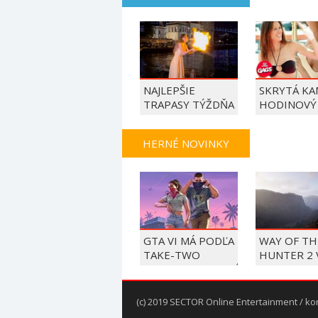
NAJLEPŠIE
SKRYTÁ KA
TRAPASY TÝŽDŇA
HODINOVÝ
HERNÉ NOVINKY
GTA VI MÁ PODĽA
WAY OF TH
TAKE-TWO
HUNTER 2 
BEZPRECEDENTNÉ
V SEPTEMB
PREDOBJEDNÁVKY
PC A KONZ
(c) 2019 SECTOR Online Entertainment / ko