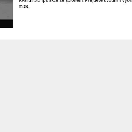
Kvalitní 3D fps akce se špionem. Přejděte úvodním výcv
mise.