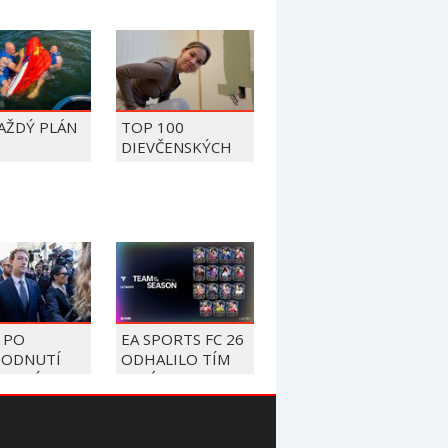
KAŽDÝ PLÁN
TOP 100
DIEVČENSKÝCH
FAILOV Z ROKU
2026
 PO
EA SPORTS FC 26
ODNUTÍ
ODHALILO TÍM
 MUSÍ
SEZÓNY, V
ATIŤ
ZOZNAME
TU 567
NECHÝBAJÚ
ÓNOV
MBAPPÉ,