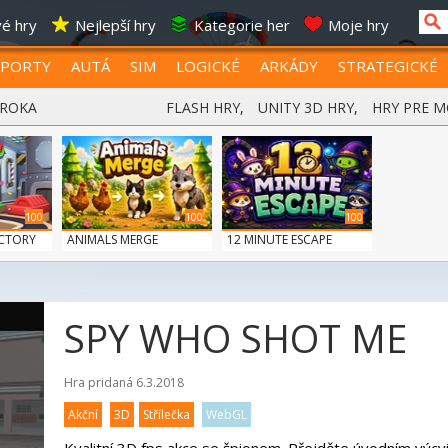
é hry
Nejlepší hry
Kategorie her
Moje hry
SPORTY
AUTÁ
SIM
LOGICKÉ
ARKÁDY
STRATEGICKÉ
 ROKA
FLASH HRY
,
UNITY 3D HRY
,
HRY PRE M
100
100
100
CTORY
ANIMALS MERGE
12 MINUTE ESCAPE
SPY WHO SHOT ME
Hra pridaná 6.3.2018
Akční
3D
Střílečka
WebGL