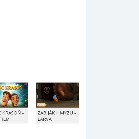
C KRASOŇ -
ZABIJÁK HMYZU –
FILM
LARVA