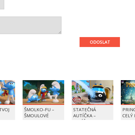
ODOSLAT
 TVOJ
ŠMOLKO-FU –
STATEČNÁ
PRIN
ŠMOULOVÉ
AUTÍČKA –
CELÝ 
BALÍČEK PIERRE
PRECLÍK