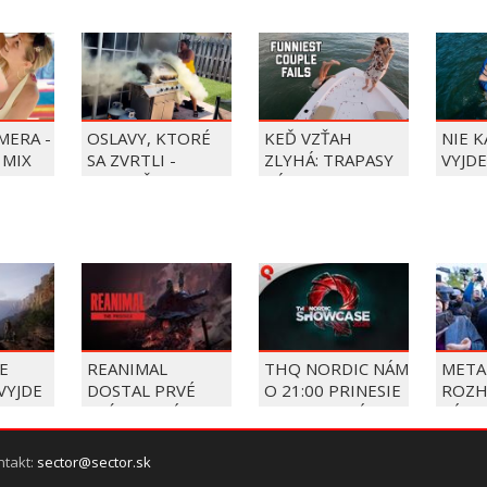
MERA -
OSLAVY, KTORÉ
KEĎ VZŤAH
NIE 
 MIX
SA ZVRTLI -
ZLYHÁ: TRAPASY
VYJDE
NAJLEPŠIE
PÁROV
TRAPASY TÝŽDŇA
E
REANIMAL
THQ NORDIC NÁM
META
VYJDE
DOSTAL PRVÉ
O 21:00 PRINESIE
ROZH
RI NA
PRÍBEHOVÉ DLC
SVOJU VEĽKÚ
SÚDU
OLÁCH
THE PRISONER
LETNÚ
ZAPL
PREZENTÁCIU
POKU
ntakt:
sector@sector.sk
MILI