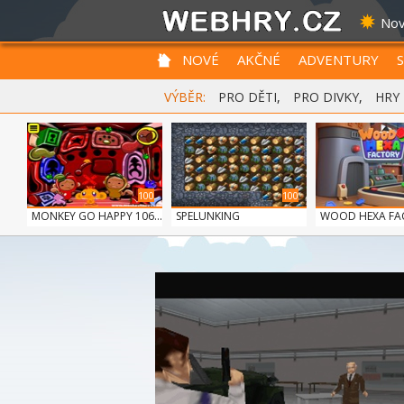
Nov
NOVÉ
AKČNÉ
ADVENTURY
VÝBĚR:
PRO DĚTI
,
PRO DIVKY
,
HRY
100
100
MONKEY GO HAPPY 106...
SPELUNKING
WOOD HEXA FA