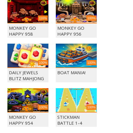
116%
100%
MONKEY GO
MONKEY GO
HAPPY 958
HAPPY 956
100%
100%
DAILY JEWELS
BOAT MANIA!
BLITZ MAHJONG
100%
100%
MONKEY GO
STICKMAN
HAPPY 954
BATTLE 1-4
PLAYERS